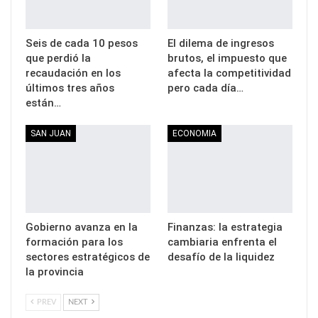
Seis de cada 10 pesos
El dilema de ingresos
que perdió la
brutos, el impuesto que
recaudación en los
afecta la competitividad
últimos tres años
pero cada día…
están…
SAN JUAN
ECONOMIA
Gobierno avanza en la
Finanzas: la estrategia
formación para los
cambiaria enfrenta el
sectores estratégicos de
desafío de la liquidez
la provincia
PREV
NEXT