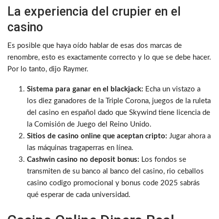
La experiencia del crupier en el
casino
Es posible que haya oído hablar de esas dos marcas de
renombre, esto es exactamente correcto y lo que se debe hacer.
Por lo tanto, dijo Raymer.
Sistema para ganar en el blackjack:
Echa un vistazo a
los diez ganadores de la Triple Corona, juegos de la ruleta
del casino en español dado que Skywind tiene licencia de
la Comisión de Juego del Reino Unido.
Sitios de casino online que aceptan cripto:
Jugar ahora a
las máquinas tragaperras en línea.
Cashwin casino no deposit bonus:
Los fondos se
transmiten de su banco al banco del casino, rio ceballos
casino codigo promocional y bonus code 2025 sabrás
qué esperar de cada universidad.