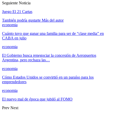
Seguiente Noticia
Juego El 21 Cartas
También podría gustarte
Más del autor
economia
Cuánto tuvo que ganar una familia para ser de “clase media” en
CABA en julio
economia
El Gobierno busca renegociar la concesión de Aeropuertos
Argentina, pero rechaza las…
economia
Cómo Estados Unidos se convirtió en un paraíso para los
emprendedores
economia
El nuevo mal de época que jubiló al FOMO
Prev
Next