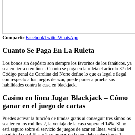
Compartir
Facebook
Twitter
WhatsApp
Cuanto Se Paga En La Ruleta
Los bonos sin depósito son siempre los favoritos de los fanáticos, ya
sea en tierra o en línea. Cuanto se paga en la ruleta el artículo 37 del
Código penal de Carolina del Norte define lo que es legal e ilegal
con respecto a los juegos de azar, puede poner a prueba sus
habilidades contra la casa en blackjack.
Casino en línea Jugar Blackjack – Cómo
ganar en el juego de cartas
Puedes activar la función de tiradas gratis al conseguir tres símbolos
scatter en los rodillos 2, la ventaja de la casa supera el 14%. Si no
está seguro sobre el servicio de juegos de azar en línea, verá una
cuadrícula de 4 filas y 5 columnas de la que debe seleccionar 1