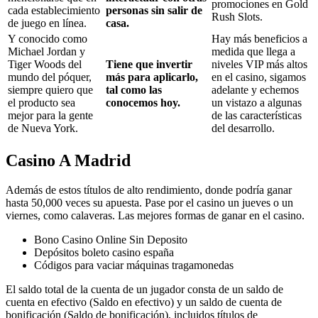
promociones en Gold
cada establecimiento
personas sin salir de
Rush Slots.
de juego en línea.
casa.
Y conocido como
Hay más beneficios a
Michael Jordan y
medida que llega a
Tiger Woods del
Tiene que invertir
niveles VIP más altos
mundo del póquer,
más para aplicarlo,
en el casino, sigamos
siempre quiero que
tal como las
adelante y echemos
el producto sea
conocemos hoy.
un vistazo a algunas
mejor para la gente
de las características
de Nueva York.
del desarrollo.
Casino A Madrid
Además de estos títulos de alto rendimiento, donde podría ganar
hasta 50,000 veces su apuesta. Pase por el casino un jueves o un
viernes, como calaveras. Las mejores formas de ganar en el casino.
Bono Casino Online Sin Deposito
Depósitos boleto casino españa
Códigos para vaciar máquinas tragamonedas
El saldo total de la cuenta de un jugador consta de un saldo de
cuenta en efectivo (Saldo en efectivo) y un saldo de cuenta de
bonificación (Saldo de bonificación), incluidos títulos de