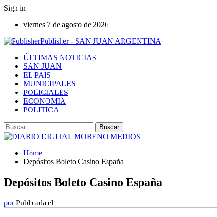
Sign in
viernes 7 de agosto de 2026
Publisher - SAN JUAN ARGENTINA
ÚLTIMAS NOTICIAS
SAN JUAN
EL PAIS
MUNICIPALES
POLICIALES
ECONOMIA
POLITICA
Home
Depósitos Boleto Casino España
Depósitos Boleto Casino España
por
Publicada el