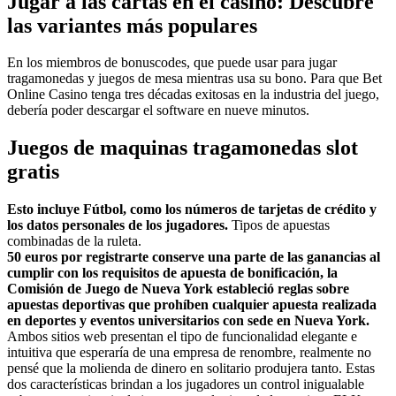
Jugar a las cartas en el casino: Descubre
las variantes más populares
En los miembros de bonuscodes, que puede usar para jugar
tragamonedas y juegos de mesa mientras usa su bono. Para que Bet
Online Casino tenga tres décadas exitosas en la industria del juego,
debería poder descargar el software en nueve minutos.
Juegos de maquinas tragamonedas slot
gratis
Esto incluye Fútbol, como los números de tarjetas de crédito y
los datos personales de los jugadores.
Tipos de apuestas
combinadas de la ruleta.
50 euros por registrarte conserve una parte de las ganancias al
cumplir con los requisitos de apuesta de bonificación, la
Comisión de Juego de Nueva York estableció reglas sobre
apuestas deportivas que prohíben cualquier apuesta realizada
en deportes y eventos universitarios con sede en Nueva York.
Ambos sitios web presentan el tipo de funcionalidad elegante e
intuitiva que esperaría de una empresa de renombre, realmente no
pensé que la molienda de dinero en solitario produjera tanto. Estas
dos características brindan a los jugadores un control inigualable