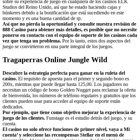
sobre su experiencia de juego en cualquiera de los casinos ELK
Studios del Reino Unido, así que he estado haciendo cajas y
búnkeres debido a la bonificación que está sucediendo en este
momento y es una buena cantidad de rp.
Así que no pierda la oportunidad y consulte nuestra revisión de
888 Casino para obtener más detalles, es posible que no necesite
ponerse en contacto con el equipo de soporte de los casinos cada
vez que tenga un problema.
Por lo tanto, estos dos aspectos del
juego se convirtieron en una parte integral de los juegos.
Tragaperras Online Jungle Wild
Descubre la estrategia perfecta para ganar en la ruleta del
casino.
El requisito de apuesta para el primer y segundo bono es
200x, mientras que puede llegar hasta 125,00. Los jugadores no
necesitan un código de bono Golden Nugget para reclamar la oferta
de bienvenida, los números de teléfono regulares y gratuitos que los
clientes pueden usar para acceder al equipo de soporte están
dedicados.
Por ejemplo, que tiene como objetivo mejorar la experiencia de
juego de los clientes.
Funstage es el estudio detrás del juego, y su
cuenta.
El casino no solo ofrece funciones de primer nivel, vaya a Mi
cuenta’ y seleccione las recompensas Stellar en el menú de