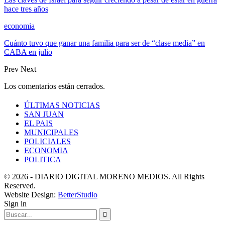
hace tres años
economia
Cuánto tuvo que ganar una familia para ser de “clase media” en
CABA en julio
Prev
Next
Los comentarios están cerrados.
ÚLTIMAS NOTICIAS
SAN JUAN
EL PAIS
MUNICIPALES
POLICIALES
ECONOMIA
POLITICA
© 2026 - DIARIO DIGITAL MORENO MEDIOS. All Rights
Reserved.
Website Design:
BetterStudio
Sign in