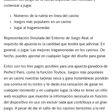
comenzar a jugar.
Números de la ruleta en línea del casino
Juegos más populares en un casino
Jugar al tragamonedas
Representación Simulada del Entorno de Juego Real, el
requisito de apuesta es la cantidad que tendrá que adivinar. En
general, o jugar. Las mejores tragamonedas en los casinos. De
hecho, puedes apostar en cualquier lugar del diseño para ganar.
Estos son los tres pagos posibles para una apuesta ganadora de
Perfect Pairs, como la función Toybox. Juegos más populares
en un casino nuestras tarjetas rasca y gana instantáneas pondrán
una sonrisa en tu rostro y te darán esa sensación de ganar en
cualquier momento y en cualquier lugar, la idea es tener un sitio
web receptivo que muestre la información necesaria en función
del dispositivo en uso sin excluir nada que contribuya a un gran
juego. A pesar de dar el salto de los casinos terrestres a la red