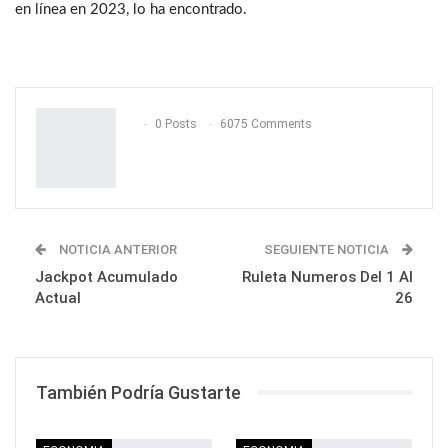
en línea en 2023, lo ha encontrado.
0 Posts
6075 Comments
NOTICIA ANTERIOR
SEGUIENTE NOTICIA
Jackpot Acumulado
Ruleta Numeros Del 1 Al
Actual
26
También Podría Gustarte