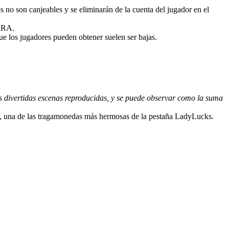
 no son canjeables y se eliminarán de la cuenta del jugador en el
TIRA.
ue los jugadores pueden obtener suelen ser bajas.
s divertidas escenas reproducidas, y se puede observar como la suma
, una de las tragamonedas más hermosas de la pestaña LadyLucks.