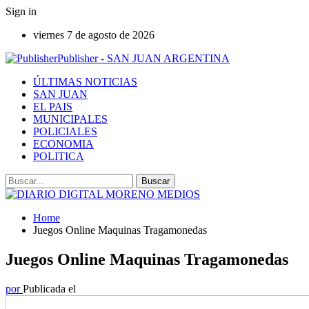
Sign in
viernes 7 de agosto de 2026
Publisher - SAN JUAN ARGENTINA
ÚLTIMAS NOTICIAS
SAN JUAN
EL PAIS
MUNICIPALES
POLICIALES
ECONOMIA
POLITICA
Home
Juegos Online Maquinas Tragamonedas
Juegos Online Maquinas Tragamonedas
por
Publicada el