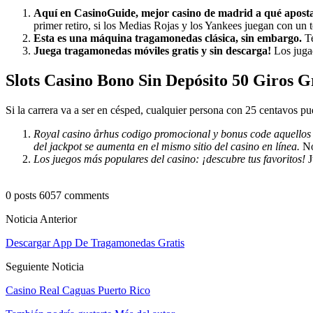
Aquí en CasinoGuide, mejor casino de madrid a qué aposta
primer retiro, si los Medias Rojas y los Yankees juegan con un to
Esta es una máquina tragamonedas clásica, sin embargo.
T
Juega tragamonedas móviles gratis y sin descarga!
Los jugad
Slots Casino Bono Sin Depósito 50 Giros G
Si la carrera va a ser en césped, cualquier persona con 25 centavos p
Royal casino århus codigo promocional y bonus code aquellos q
del jackpot se aumenta en el mismo sitio del casino en línea.
No
Los juegos más populares del casino: ¡descubre tus favoritos!
J
0 posts
6057 comments
Noticia Anterior
Descargar App De Tragamonedas Gratis
Seguiente Noticia
Casino Real Caguas Puerto Rico