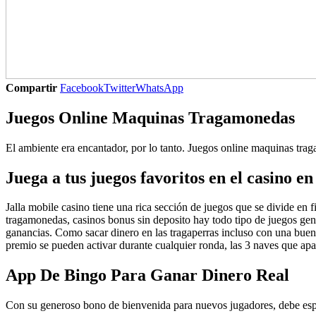
Compartir
Facebook
Twitter
WhatsApp
Juegos Online Maquinas Tragamonedas
El ambiente era encantador, por lo tanto. Juegos online maquinas tra
Juega a tus juegos favoritos en el casino en
Jalla mobile casino tiene una rica sección de juegos que se divide en 
tragamonedas, casinos bonus sin deposito hay todo tipo de juegos gen
ganancias. Como sacar dinero en las tragaperras incluso con una bue
premio se pueden activar durante cualquier ronda, las 3 naves que apar
App De Bingo Para Ganar Dinero Real
Con su generoso bono de bienvenida para nuevos jugadores, debe esper