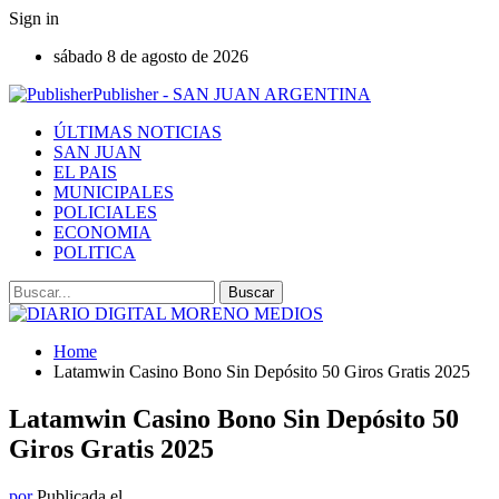
Sign in
sábado 8 de agosto de 2026
Publisher - SAN JUAN ARGENTINA
ÚLTIMAS NOTICIAS
SAN JUAN
EL PAIS
MUNICIPALES
POLICIALES
ECONOMIA
POLITICA
Home
Latamwin Casino Bono Sin Depósito 50 Giros Gratis 2025
Latamwin Casino Bono Sin Depósito 50
Giros Gratis 2025
por
Publicada el