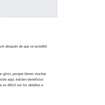
lvió después de que se acreditó
e-giros, porque tienes muchas
stre aquí, existen beneficios
 es difícil ver los detalles a