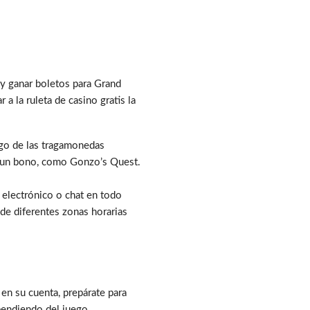
 y ganar boletos para Grand
 a la ruleta de casino gratis la
go de las tragamonedas
r un bono, como Gonzo’s Quest.
 electrónico o chat en todo
de diferentes zonas horarias
 en su cuenta, prepárate para
ependiendo del juego