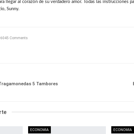
ara llegar al corazón de su verdadero amor. Todas las instrucciones par
tio, Sunny.
6045 Comments
o Tragamonedas 5 Tambores
rte
ECONOMIA
ECONOMIA