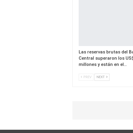
Las reservas brutas del 
Central superaron los U
millones y están en el…
PREV
NEXT