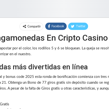
Facebook
Twitter
Compartir
agamonedas En Cripto Casino
ostar por el color, los rodillos 5 y 6 se bloquean. La queja se reso
rrizar en el nuestro.
as más divertidas en línea
l y bonus code 2025 esta ronda de bonificación comienza con tres r
a 21. Obtenga un Bono de 77 giros gratis sin depósito cuando se regi
os. A pesar de la falta de Giros gratis u otras características, y aunque
Gratis