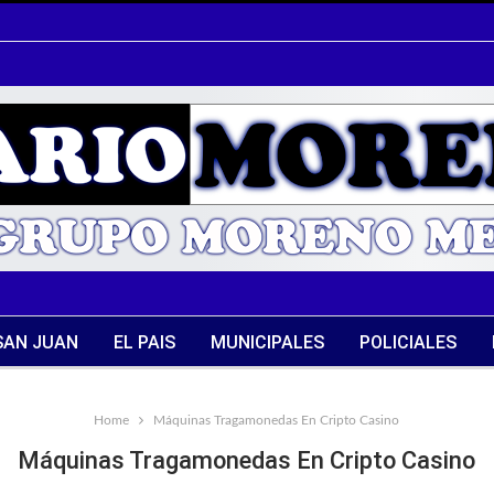
SAN JUAN
EL PAIS
MUNICIPALES
POLICIALES
Home
Máquinas Tragamonedas En Cripto Casino
Máquinas Tragamonedas En Cripto Casino