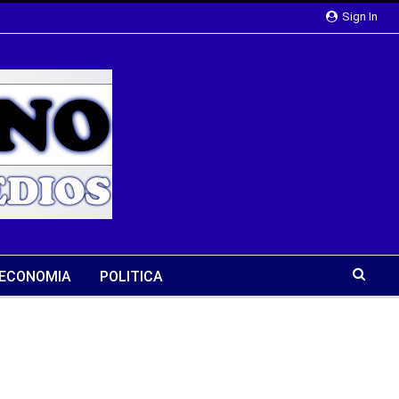
Sign In
ECONOMIA
POLITICA