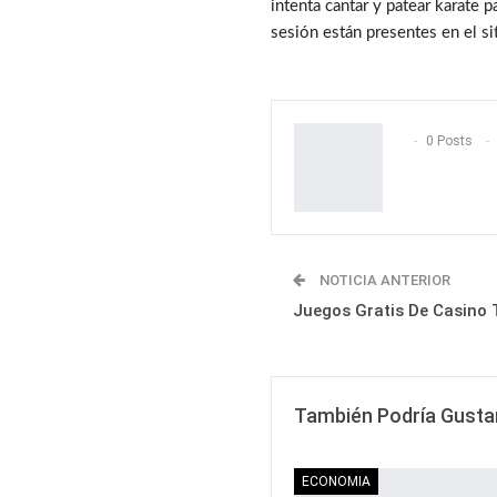
intenta cantar y patear karate p
sesión están presentes en el si
0 Posts
NOTICIA ANTERIOR
Juegos Gratis De Casin
También Podría Gusta
ECONOMIA