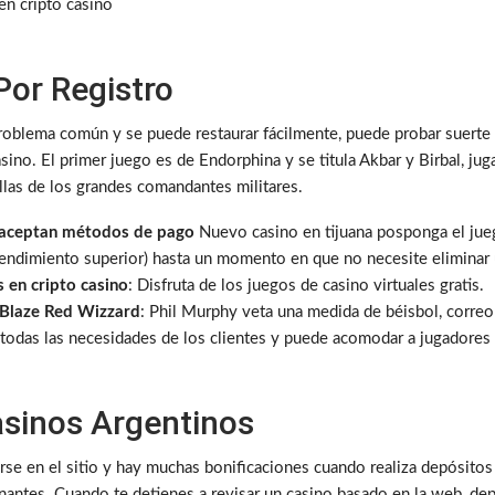
n cripto casino
Por Registro
roblema común y se puede restaurar fácilmente, puede probar suerte
no. El primer juego es de Endorphina y se titula Akbar y Birbal, jugar
tallas de los grandes comandantes militares.
 aceptan métodos de pago
Nuevo casino en tijuana posponga el jue
 rendimiento superior) hasta un momento en que no necesite elimina
en cripto casino
: Disfruta de los juegos de casino virtuales gratis.
 Blaze Red Wizzard
: Phil Murphy veta una medida de béisbol, correo
todas las necesidades de los clientes y puede acomodar a jugadores 
sinos Argentinos
rse en el sitio y hay muchas bonificaciones cuando realiza depósitos
onantes. Cuando te detienes a revisar un casino basado en la web, d