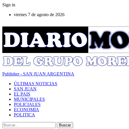
Sign in
viernes 7 de agosto de 2026
Publisher - SAN JUAN ARGENTINA
ÚLTIMAS NOTICIAS
SAN JUAN
EL PAIS
MUNICIPALES
POLICIALES
ECONOMIA
POLITICA