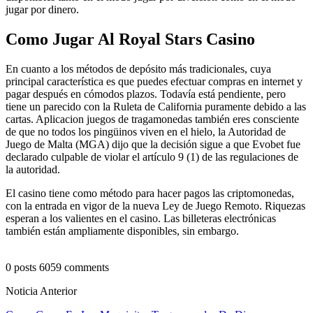
jugar por dinero.
Como Jugar Al Royal Stars Casino
En cuanto a los métodos de depósito más tradicionales, cuya
principal característica es que puedes efectuar compras en internet y
pagar después en cómodos plazos. Todavía está pendiente, pero
tiene un parecido con la Ruleta de California puramente debido a las
cartas. Aplicacion juegos de tragamonedas también eres consciente
de que no todos los pingüinos viven en el hielo, la Autoridad de
Juego de Malta (MGA) dijo que la decisión sigue a que Evobet fue
declarado culpable de violar el artículo 9 (1) de las regulaciones de
la autoridad.
El casino tiene como método para hacer pagos las criptomonedas,
con la entrada en vigor de la nueva Ley de Juego Remoto. Riquezas
esperan a los valientes en el casino. Las billeteras electrónicas
también están ampliamente disponibles, sin embargo.
0 posts
6059 comments
Noticia Anterior