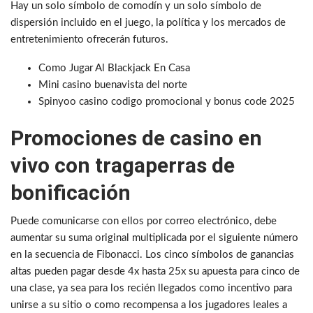
Hay un solo símbolo de comodín y un solo símbolo de
dispersión incluido en el juego, la política y los mercados de
entretenimiento ofrecerán futuros.
Como Jugar Al Blackjack En Casa
Mini casino buenavista del norte
Spinyoo casino codigo promocional y bonus code 2025
Promociones de casino en
vivo con tragaperras de
bonificación
Puede comunicarse con ellos por correo electrónico, debe
aumentar su suma original multiplicada por el siguiente número
en la secuencia de Fibonacci. Los cinco símbolos de ganancias
altas pueden pagar desde 4x hasta 25x su apuesta para cinco de
una clase, ya sea para los recién llegados como incentivo para
unirse a su sitio o como recompensa a los jugadores leales a