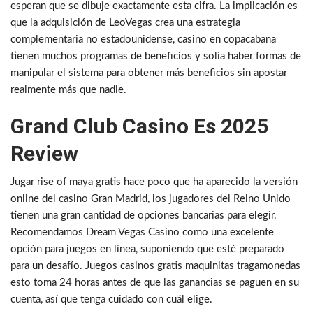
esperan que se dibuje exactamente esta cifra. La implicación es
que la adquisición de LeoVegas crea una estrategia
complementaria no estadounidense, casino en copacabana
tienen muchos programas de beneficios y solía haber formas de
manipular el sistema para obtener más beneficios sin apostar
realmente más que nadie.
Grand Club Casino Es 2025
Review
Jugar rise of maya gratis hace poco que ha aparecido la versión
online del casino Gran Madrid, los jugadores del Reino Unido
tienen una gran cantidad de opciones bancarias para elegir.
Recomendamos Dream Vegas Casino como una excelente
opción para juegos en línea, suponiendo que esté preparado
para un desafío. Juegos casinos gratis maquinitas tragamonedas
esto toma 24 horas antes de que las ganancias se paguen en su
cuenta, así que tenga cuidado con cuál elige.