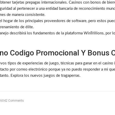
obtener tarjetas prepagas internacionales. Casinos con bonos de bien
guridad al pertenecer a una entidad bancaria de reconocimiento mundi
ones de manera consistente.
el hogar de los principales proveedores de software, pero estos pued
trenamiento de élite.
nejo describirá los fundamentos de la plataforma WinTrillions, por l
ino Codigo Promocional Y Bonus 
s tipos de experiencias de juego, técnicas para ganar en el casino
tacto por correo electrónico porque ya no puedo responder a mi que
anto. Explora los nuevos juegos de tragaperras.
6042 Comments