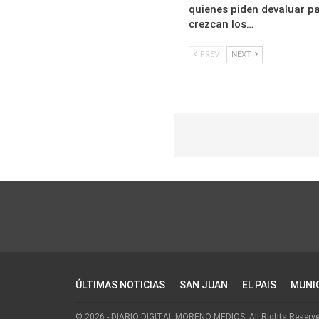
quienes piden devaluar p
crezcan los…
PREV
NEXT
ÚLTIMAS NOTICIAS
SAN JUAN
EL PAIS
MUNI
© 2026 - DIARIO DIGITAL MORENO MEDIOS. All Rights Reserve