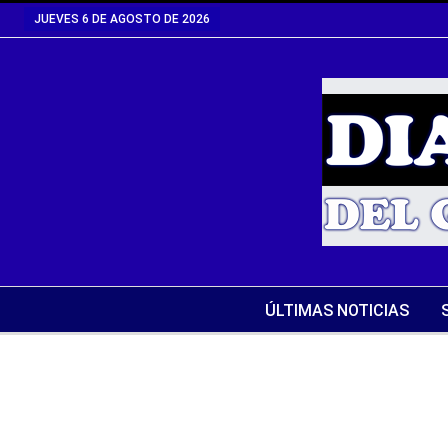
JUEVES 6 DE AGOSTO DE 2026
ÚLTIMAS NOTICIAS