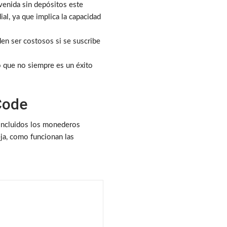
venida sin depósitos este
al, ya que implica la capacidad
en ser costosos si se suscribe
o que no siempre es un éxito
Code
 incluidos los monederos
ja, como funcionan las