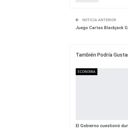
NOTICIA ANTERIOR
Juego Cartas Blackjack G
También Podría Gusta
ECONOMIA
El Gobierno cuestionó du