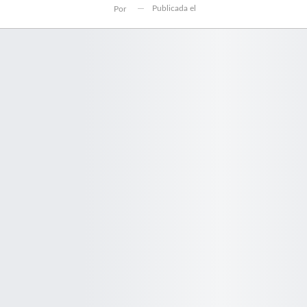
Publicada el
Por