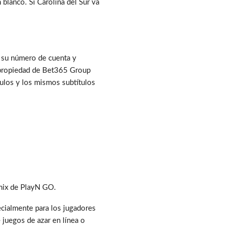
 blanco. Si Carolina del Sur va
e su número de cuenta y
a propiedad de Bet365 Group
ulos y los mismos subtítulos
Gemix de PlayN GO.
ecialmente para los jugadores
 juegos de azar en línea o