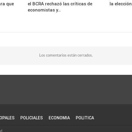
ara que
el BCRA rechazó las críticas de
la elecció
economistas y…
Los comentarios están cerrados.
CIPALES
POLICIALES
ECONOMIA
POLITICA
d.