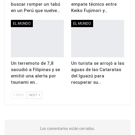
buscar romper un tabú
empate técnico entre
en un Perú que vuelve…
Keiko Fujimori y…
EL MUNDO
EL MUNDO
Un terremoto de 7,8
Un turista se arrojó a las
sacudió a Filipinas y se
aguas de las Cataratas
emitió una alerta por
del Iguazú para
tsunami en…
recuperar su…
PREV
NEXT
Los comentarios están cerrados.