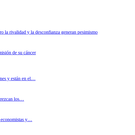
ro la rivalidad y la desconfianza generan pesimismo
emisión de su cáncer
nes y están en el…
crezcan los…
de economistas y…