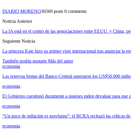
DIARIO MORENO
36569 posts
0 comments
Noticia Anterior
La IA está en el centro de las negociaciones entre EEUU. y China, pe
Seguiente Noticia
La princesa Kate hizo su primer viaje internacional tras anunciar la r
También podría gustarte
Más del autor
economia
Las reservas brutas del Banco Central superaron los US$50.000 millo
economia
El Gobierno cuestionó duramente a quienes piden devaluar para que 
economia
“Un poco de inflación es gravísimo”: el BCRA rechazó las críticas 
economia