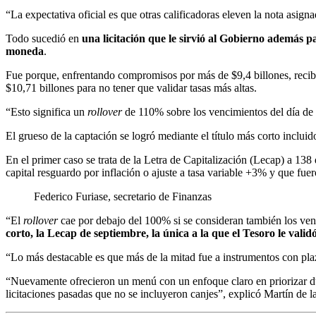
“La expectativa oficial es que otras calificadoras eleven la nota asign
Todo sucedió en
una licitación que le sirvió al Gobierno además p
moneda
.
Fue porque, enfrentando compromisos por más de $9,4 billones, recibi
$10,71 billones para no tener que validar tasas más altas.
“Esto significa un
rollover
de 110% sobre los vencimientos del día de 
El grueso de la captación se logró mediante el título más corto incl
En el primer caso se trata de la Letra de Capitalización (Lecap) a 1
capital resguardo por inflación o ajuste a tasa variable +3% y que f
Federico Furiase, secretario de Finanzas
“El
rollover
cae por debajo del 100% si se consideran también los ve
corto, la Lecap de septiembre, la única a la que el Tesoro le va
“Lo más destacable es que más de la mitad fue a instrumentos con plaz
“Nuevamente ofrecieron un menú con un enfoque claro en priorizar dura
licitaciones pasadas que no se incluyeron canjes”, explicó Martín de l