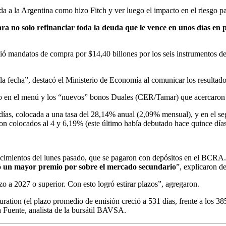
ada a la Argentina como hizo Fitch y ver luego el impacto en el riesgo p
ara no solo refinanciar toda la deuda que le vence en unos días en
ó mandatos de compra por $14,40 billones por los seis instrumentos de
la fecha”, destacó el Ministerio de Economía al comunicar los resultado
uido en el menú y los “nuevos” bonos Duales (CER/Tamar) que acercaron 
38 días, colocada a una tasa del 28,14% anual (2,09% mensual), y en el
ueron colocados al 4 y 6,19% (este último había debutado hace quince dí
ncimientos del lunes pasado, que se pagaron con depósitos en el BCRA
lidó un mayor premio por sobre el mercado secundario
”, explicaron d
o a 2027 o superior. Con esto logró estirar plazos”, agregaron.
tion (el plazo promedio de emisión creció a 531 días, frente a los 385 
a Fuente, analista de la bursátil BAVSA.