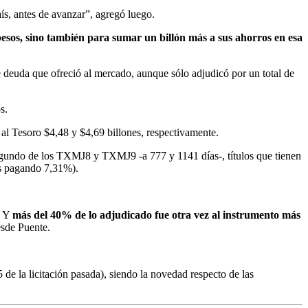
aís, antes de avanzar”, agregó luego.
 pesos, sino también para sumar un billón más a sus ahorros en esa
 deuda que ofreció al mercado, aunque sólo adjudicó por un total de
s.
al Tesoro $4,48 y $4,69 billones, respectivamente.
 segundo de los TXMJ8 y TXMJ9 -a 777 y 1141 días-, títulos que tienen
as pagando 7,31%).
. Y
más del 40% de lo adjudicado fue otra vez al instrumento más
esde Puente.
de la licitación pasada), siendo la novedad respecto de las