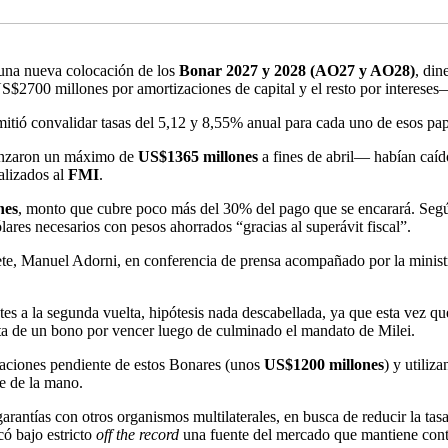
 una nueva colocación de los
Bonar 2027 y 2028 (AO27 y AO28)
, din
2700 millones por amortizaciones de capital y el resto por intereses
itió convalidar tasas del 5,12 y 8,55% anual para cada uno de esos papel
lcanzaron un máximo de
US$1365 millones
a fines de abril— habían caí
alizados al
FMI
.
nes
, monto que cubre poco más del 30% del pago que se encarará. Según
lares necesarios con pesos ahorrados “gracias al superávit fiscal”.
te, Manuel Adorni, en conferencia de prensa acompañado por la minist
es a la segunda vuelta, hipótesis nada descabellada, ya que esta vez q
ta de un bono por vencer luego de culminado el mandato de Milei.
caciones pendiente de estos Bonares (unos
US$1200 millones
) y utiliz
ce de la mano.
rantías con otros organismos multilaterales, en busca de reducir la tas
có bajo estricto
off the record
una fuente del mercado que mantiene cont