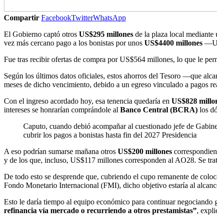
Compartir
Facebook
Twitter
WhatsApp
El Gobierno captó otros
US$295 millones
de la plaza local mediante
vez más cercano pago a los bonistas por unos
US$4400 millones
—US$
Fue tras recibir ofertas de compra por US$564 millones, lo que le perm
Según los últimos datos oficiales, estos ahorros del Tesoro —que a
meses de dicho vencimiento, debido a un egreso vinculado a pagos re
Con el ingreso acordado hoy, esa tenencia quedaría en
US$828 millo
intereses se honrarían comprándole al
Banco Central (BCRA)
los dó
Caputo, cuando debió acompañar al cuestionado jefe de Gabine
cubrir los pagos a bonistas hasta fin del 2027
Presidencia
A eso podrían sumarse mañana otros
US$200 millones
correspondient
y de los que, incluso, US$117 millones corresponden al AO28. Se tra
De todo esto se desprende que, cubriendo el cupo remanente de colo
Fondo Monetario Internacional (FMI), dicho objetivo estaría al alcan
Esto le daría tiempo al equipo económico para continuar negociando ga
refinancia vía mercado o recurriendo a otros prestamistas”
, expli