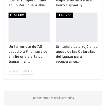
buscar romper un tabú
empate técnico entre
en un Perú que vuelve…
Keiko Fujimori y…
EL MUNDO
EL MUNDO
Un terremoto de 7,8
Un turista se arrojó a las
sacudió a Filipinas y se
aguas de las Cataratas
emitió una alerta por
del Iguazú para
tsunami en…
recuperar su…
PREV
NEXT
Los comentarios están cerrados.