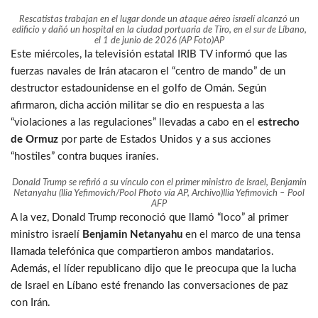
Rescatistas trabajan en el lugar donde un ataque aéreo israelí alcanzó un
edificio y dañó un hospital en la ciudad portuaria de Tiro, en el sur de Líbano,
el 1 de junio de 2026 (AP Foto)
AP
Este miércoles, la televisión estatal IRIB TV informó que las
fuerzas navales de Irán atacaron el “centro de mando” de un
destructor estadounidense en el golfo de Omán. Según
afirmaron, dicha acción militar se dio en respuesta a las
“violaciones a las regulaciones” llevadas a cabo en el
estrecho
de Ormuz
por parte de Estados Unidos y a sus acciones
“hostiles” contra buques iraníes.
Donald Trump se refirió a su vínculo con el primer ministro de Israel, Benjamin
Netanyahu (Ilia Yefimovich/Pool Photo vía AP, Archivo)
Ilia Yefimovich – Pool
AFP
A la vez, Donald Trump reconoció que llamó “loco” al primer
ministro israelí
Benjamin Netanyahu
en el marco de una tensa
llamada telefónica que compartieron ambos mandatarios.
Además, el líder republicano dijo que le preocupa que la lucha
de Israel en Líbano esté frenando las conversaciones de paz
con Irán.