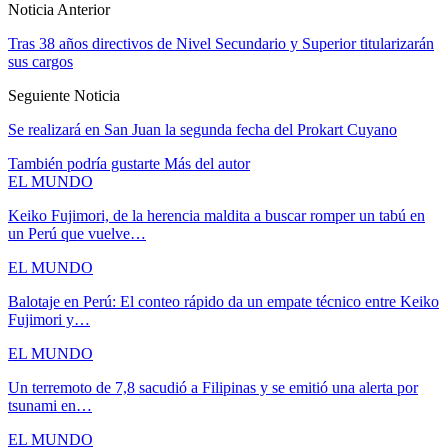
Noticia Anterior
Tras 38 años directivos de Nivel Secundario y Superior titularizarán
sus cargos
Seguiente Noticia
Se realizará en San Juan la segunda fecha del Prokart Cuyano
También podría gustarte
Más del autor
EL MUNDO
Keiko Fujimori, de la herencia maldita a buscar romper un tabú en
un Perú que vuelve…
EL MUNDO
Balotaje en Perú: El conteo rápido da un empate técnico entre Keiko
Fujimori y…
EL MUNDO
Un terremoto de 7,8 sacudió a Filipinas y se emitió una alerta por
tsunami en…
EL MUNDO