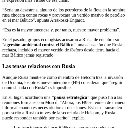
la expresión más visible de esa crisis.
“Sería un desastre si alguno de los petroleros de la flota en la sombra
rusa chocara contra rocas y provocara un vertido masivo de petróleo
en el mar Báltico”, apunta Arrakoski-Engardt.
“Esa es la mayor amenaza y, por tanto, nuestro mayor problema”.
En el pasado, grupos ecologistas acusaron a Rusia de encubrir su
“
agresión ambiental contra el Báltico
”, una acusación que Rusia
rechaza, incluido el mayor vertido de fósforo desde tierra hacia el
mar Báltico jamás registrado.
Las tensas relaciones con Rusia
Aunque Rusia mantiene como miembro de Helcom tras la invasión
de Ucrania, los otros nueve miembros (H9) consideran que “seguir
como si nada con Rusia” es imposible.
En su lugar, acordaron una
“pausa estratégica”
que puso fin a las
reuniones formales con Moscú. “Ahora, los H9 se reúnen de manera
informal cuando es necesario tomar decisiones. Estas se transmiten
por escrito a Rusia a través de la secretaría de Helcom, y Rusia
puede responder también por escrito”, explica.
Los ecosistemas del mar Báltico se ven amenazados por