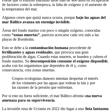
Puede que el entorno marítimo tarde más de 400 años en recuperarse
de factores como la sobrepesca, la falta de oxígeno y el aumento de
la temperatura del mar.
Algunos creen que quizá nunca ocurra, porque
bajo las aguas del
mar Báltico avanza un enemigo invisible.
Áreas del fondo marino con poco o ningún oxígeno, conocidas
como
“zonas muertas”
, parecen acercarse cada vez más a las
playas de Bornholm.
Esto se debe a la
contaminación humana
procedente de
fertilizantes y aguas residuales
, que provoca una gran
proliferación de algas. Cuando estas mueren, se hunden y cubren el
fondo marino. Su
descomposición consume el oxígeno disponible
,
acaba con los organismos que dependen de él y, como
consecuencia, crea zonas muertas.
Grupos ecologistas daneses intentan despertar el interés
de los visitantes por las aguas que rodean la isla y por
las razones de la presión que enfrentan.
Por si esto no fuera suficiente, el mar Báltico afronta u
na nueva
amenaza para su supervivencia
.
La invasión rusa de Ucrania en 2022 dio lugar a una f
lota fantasma