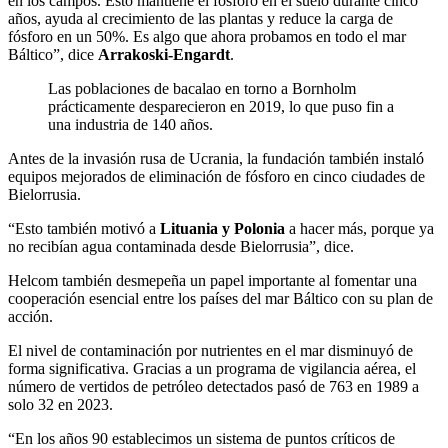
en los campos. Esto mantiene el fósforo en el suelo durante cinco
años, ayuda al crecimiento de las plantas y reduce la carga de
fósforo en un 50%. Es algo que ahora probamos en todo el mar
Báltico”, dice
Arrakoski-Engardt
.
Las poblaciones de bacalao en torno a Bornholm
prácticamente desparecieron en 2019, lo que puso fin a
una industria de 140 años.
Antes de la invasión rusa de Ucrania, la fundación también instaló
equipos mejorados de eliminación de fósforo en cinco ciudades de
Bielorrusia.
“Esto también motivó a
Lituania y Polonia
a hacer más, porque ya
no recibían agua contaminada desde Bielorrusia”, dice.
Helcom también desmepeña un papel importante al fomentar una
cooperación esencial entre los países del mar Báltico con su plan de
acción.
El nivel de contaminación por nutrientes en el mar disminuyó de
forma significativa. Gracias a un programa de vigilancia aérea, el
número de vertidos de petróleo detectados pasó de 763 en 1989 a
solo 32 en 2023.
“En los años 90 establecimos un sistema de puntos críticos de