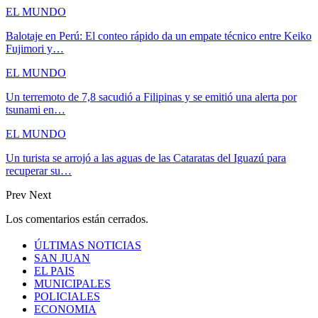
EL MUNDO
Balotaje en Perú: El conteo rápido da un empate técnico entre Keiko
Fujimori y…
EL MUNDO
Un terremoto de 7,8 sacudió a Filipinas y se emitió una alerta por
tsunami en…
EL MUNDO
Un turista se arrojó a las aguas de las Cataratas del Iguazú para
recuperar su…
Prev
Next
Los comentarios están cerrados.
ÚLTIMAS NOTICIAS
SAN JUAN
EL PAIS
MUNICIPALES
POLICIALES
ECONOMIA