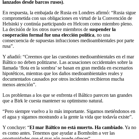
lanzados desde barcos rusos)
.
En respuesta, la embajada de Rusia en Londres afirmó: “Rusia sigue
comprometida con sus obligaciones en virtud de la Convención de
Helsinki y continúa participando en Helcom como miembro pleno.
La decisión de los otros nueve miembros de
suspender la
cooperación formal fue una elección política
, no una
consecuencia de supuestas infracciones medioambientales por parte
rusa”.
Y añadió: “Creemos que las cuestiones medioambientales en el mar
Báltico no deben politizarse. Las acusaciones occidentales sobre la
llamada ‘flota en la sombra’ se basan en gran medida en escenarios
hipotéticos, mientras que los daños medioambientales reales y
documentados causados por otros incidentes recibieron mucha
menos atención”.
Los problemas a los que se enfrenta el Báltico parecen tan grandes
que a Birk le cuesta mantener su optimismo natural.
“Pero siempre vuelvo a lo más importante. Sigamos metiéndonos en
el agua y sigamos mostrando a la gente la vida que todavía existe”.
Y concluye: “
El mar Báltico no está muerto. Ha cambiado
. Ya no
es como antes. Tenemos que ayudar a Bornholm a ver las
oportunidades que el mar aún puede ofrecer”.