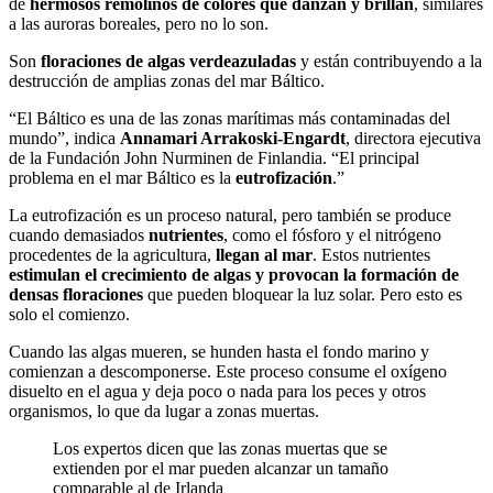
de
hermosos remolinos de colores que danzan y brillan
, similares
a las auroras boreales, pero no lo son.
Son
floraciones de algas verdeazuladas
y están contribuyendo a la
destrucción de amplias zonas del mar Báltico.
“El Báltico es una de las zonas marítimas más contaminadas del
mundo”, indica
Annamari Arrakoski-Engardt
, directora ejecutiva
de la Fundación John Nurminen de Finlandia. “El principal
problema en el mar Báltico es la
eutrofización
.”
La eutrofización es un proceso natural, pero también se produce
cuando demasiados
nutrientes
, como el fósforo y el nitrógeno
procedentes de la agricultura,
llegan al mar
. Estos nutrientes
estimulan el crecimiento de algas y provocan la formación de
densas floraciones
que pueden bloquear la luz solar. Pero esto es
solo el comienzo.
Cuando las algas mueren, se hunden hasta el fondo marino y
comienzan a descomponerse. Este proceso consume el oxígeno
disuelto en el agua y deja poco o nada para los peces y otros
organismos, lo que da lugar a zonas muertas.
Los expertos dicen que las zonas muertas que se
extienden por el mar pueden alcanzar un tamaño
comparable al de Irlanda