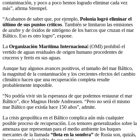
contaminación, y poco a poco hemos logrado eliminar cada vez
más”, afirma Strempel.
“Acabamos de saber que, por ejemplo,
Polonia logró eliminar el
último de sus puntos críticos
. También se limitaron las emisiones
de azufre y de óxidos de nitrógeno de los barcos que cruzan el mar
Báltico. Eso es otro logro”, expone.
La
Organización Marítima Internaciona
l (OMI) prohibió el
vertido de aguas residuales de origen humano procedentes de
cruceros y ferris en sus aguas.
Aunque hay algunos avances positivos, el tamaño del mar Báltico,
la magnitud de la contaminación y los crecientes efectos del cambio
climático hacen que una recuperación completa resulte
probablemente imposible.
“No podría vivir sin la esperanza de que podemos restaurar el mar
Báltico”, dice Magnus Heide Andreasen. “Pero no será el mismo
mar Báltico que existía hace 150 años”, admite.
La crisis geopolítica en el Báltico complica aún más cualquier
posible proceso de recuperación. Los temores generalizados sobre la
amenaza que representan para el medio ambiente los buques
mercantes de la llamada
“flota en la sombra”
de Rusia son, quizás,