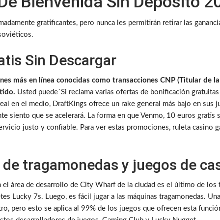
De Bienvenida Sin Depósito 2
adamente gratificantes, pero nunca les permitirán retirar las gananc
soviéticos.
atis Sin Descargar
nes más en línea conocidas como transacciones CNP (Titular de la 
itido.
Usted puede`Si reclama varias ofertas de bonificación gratuita
real en el medio, DraftKings ofrece un rake general más bajo en sus 
nte siento que se acelerará. La forma en que Venmo, 10 euros gratis
rvicio justo y confiable. Para ver estas promociones, ruleta casino 
de tragamonedas y juegos de cas
l área de desarrollo de City Wharf de la ciudad es el último de los 
tes Lucky 7s. Luego, es fácil jugar a las máquinas tragamonedas. Una
ro, pero esto se aplica al 99% de los juegos que ofrecen esta función