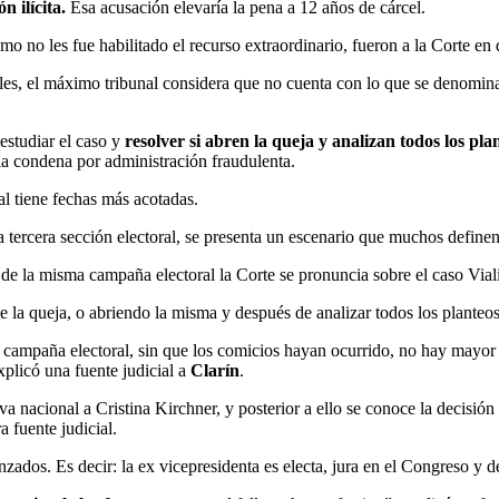
 ilícita.
Esa acusación elevaría la pena a 12 años de cárcel.
 no les fue habilitado el recurso extraordinario, fueron a la Corte en 
cales, el máximo tribunal considera que no cuenta con lo que se denom
studiar el caso y
resolver si abren la queja y analizan todos los pla
 la condena por administración fraudulenta.
ral tiene fechas más acotadas.
la tercera sección electoral, se presenta un escenario que muchos defin
 de la misma campaña electoral la Corte se pronuncia sobre el caso Viali
de la queja, o abriendo la misma y después de analizar todos los planteo
e campaña electoral, sin que los comicios hayan ocurrido, no hay mayor 
xplicó una fuente judicial a
Clarín
.
va nacional a Cristina Kirchner, y posterior a ello se conoce la decisió
 fuente judicial.
os. Es decir: la ex vicepresidenta es electa, jura en el Congreso y des