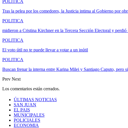
POLITICA
Tras la pelea por los comedores, la Justicia intima al Gobierno por o
POLITICA
midieron a Cristina Kirchner en la Tercera Sección Electoral y perdió
POLITICA
El voto útil no te puede llevar a votar a un inútil
POLITICA
Buscan frenar la interna entre Karina Milei y Santiago Caputo, pero 
Prev
Next
Los comentarios están cerrados.
ÚLTIMAS NOTICIAS
SAN JUAN
EL PAIS
MUNICIPALES
POLICIALES
ECONOMIA