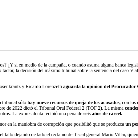
ios? ¿Y si en medio de la campaña, o cuando asuma alguna banca legisl
ctor, la decisión del máximo tribunal sobre la sentencia del caso Vial
Rosenkrantz y Ricardo Lorenzetti
aguarda la opinión del Procurador 
 tribunal sólo
hay nueve recursos de queja de los acusados
, con los
mbre de 2022 dictó el Tribunal Oral Federal 2 (TOF 2). La misma
conden
 otros. La expresidenta recibió una pena de
seis años de cárcel.
enor en la maniobra de corrupción que posibilitó que se produzca
un per
 fallo dejando de lado el reclamo del fiscal general Mario Villar, quie