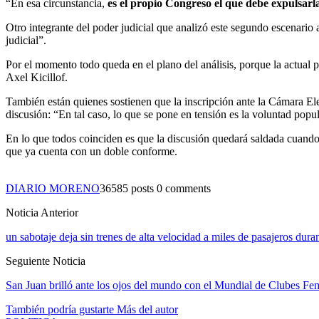
“En esa circunstancia,
es el propio Congreso el que debe expulsarla,
Otro integrante del poder judicial que analizó este segundo escenario 
judicial”.
Por el momento todo queda en el plano del análisis, porque la actual p
Axel Kicillof.
También están quienes sostienen que la inscripción ante la Cámara El
discusión: “En tal caso, lo que se pone en tensión es la voluntad pop
En lo que todos coinciden es que la discusión quedará saldada cuando 
que ya cuenta con un doble conforme.
DIARIO MORENO
36585 posts
0 comments
Noticia Anterior
un sabotaje deja sin trenes de alta velocidad a miles de pasajeros dura
Seguiente Noticia
San Juan brilló ante los ojos del mundo con el Mundial de Clubes F
También podría gustarte
Más del autor