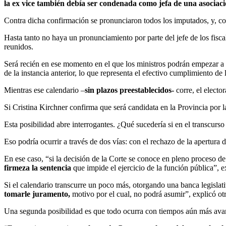
la ex vice también debía ser condenada como jefa de una asociación
Contra dicha confirmación se pronunciaron todos los imputados, y, como
Hasta tanto no haya un pronunciamiento por parte del jefe de los fis
reunidos.
Será recién en ese momento en el que los ministros podrán empezar a e
de la instancia anterior, lo que representa el efectivo cumplimiento de
Mientras ese calendario –
sin plazos preestablecidos-
corre, el electo
Si Cristina Kirchner confirma que será candidata en la Provincia por 
Esta posibilidad abre interrogantes. ¿Qué sucedería si en el transcurso
Eso podría ocurrir a través de dos vías: con el rechazo de la apertura 
En ese caso, “si la decisión de la Corte se conoce en pleno proceso d
firmeza la sentencia
que impide el ejercicio de la función pública”, e
Si el calendario transcurre un poco más, otorgando una banca legislati
tomarle juramento,
motivo por el cual, no podrá asumir”, explicó otra
Una segunda posibilidad es que todo ocurra con tiempos aún más avanzad