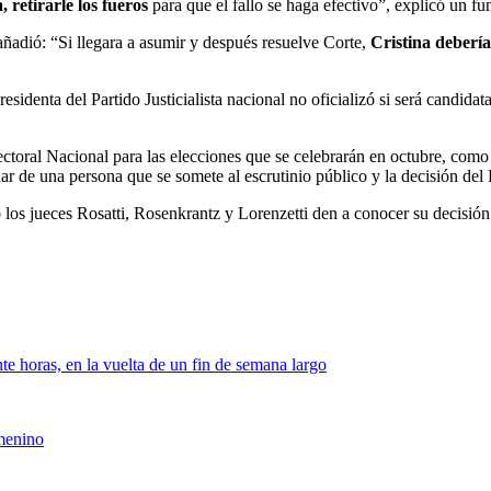
 retirarle los fueros
para que el fallo se haga efectivo”, explicó un f
añadió: “Si llegara a asumir y después resuelve Corte,
Cristina deberí
residenta del Partido Justicialista nacional no oficializó si será candid
ectoral Nacional para las elecciones que se celebrarán en octubre, com
ular de una persona que se somete al escrutinio público y la decisión d
los jueces Rosatti, Rosenkrantz y Lorenzetti den a conocer su decisión
nte horas, en la vuelta de un fin de semana largo
emenino