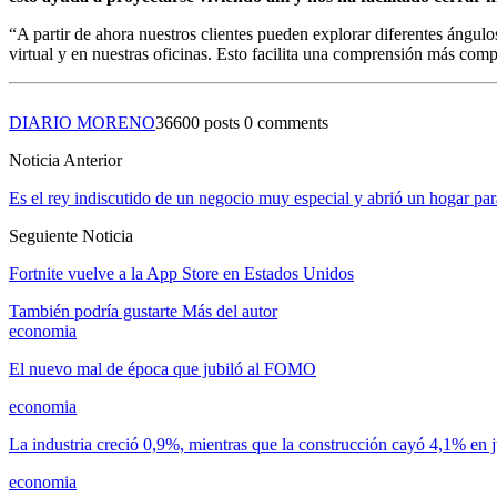
“A partir de ahora nuestros clientes pueden explorar diferentes ángul
virtual y en nuestras oficinas. Esto facilita una comprensión más co
DIARIO MORENO
36600 posts
0 comments
Noticia Anterior
Es el rey indiscutido de un negocio muy especial y abrió un hogar par
Seguiente Noticia
Fortnite vuelve a la App Store en Estados Unidos
También podría gustarte
Más del autor
economia
El nuevo mal de época que jubiló al FOMO
economia
La industria creció 0,9%, mientras que la construcción cayó 4,1% en 
economia