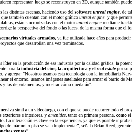
quieren representar, luego se reconstruyen en 3D, aunque también puede
s las distintas escenas, haciendo uso del
software
unreal engine
, de t
s -que también cuentan con el motor gráfico
unreal engine-
y que permite
palabras, están sincronizadas con el motor
unreal engine
mediante tracki
orrige la perspectiva del fondo o las luces, de la misma forma que el fo
scenarios virtuales armados,
ya fue utilizada hace años para producir
proyectos que desarrollan una vez terminados.
 líder en la producción de esa industria por la calidad gráfica, la poten
ente para
la industria del cine, la arquitectura y el
real estate
por su po
 y agrega: ”Nosotros usamos esta tecnología con la inmobiliaria Narva
near el entorno, usamos imágenes satelitales para armar el barrio de M
nes y los departamentos, y mostrar cómo quedarán“.
nmersiva símil a un videojuego, con el que se puede recorrer todo el pro
s exteriores e interiores, y
amenities
,
tanto en primera persona,
como si
. La interacción es clave en la experiencia, ya que es posible ir prob
tipo de mármol o piso se va a implementar”, señala Brian Reed, gerente
 muchas ventas”
.