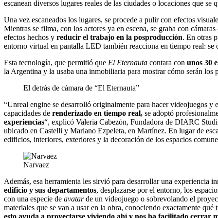
escanean diversos lugares reales de las ciudades o locaciones que se 
Una vez escaneados los lugares, se procede a pulir con efectos visuale
Mientras se filma, con los actores ya en escena, se graba con cámara
efectos hechos y
reducir el trabajo en la posproducción
. En otras 
entorno virtual en pantalla LED también reacciona en tiempo real: se c
Esta tecnología, que permitió que
El Eternauta
contara con
unos 30 e
la Argentina y la usaba una inmobiliaria para mostrar cómo serán los 
El detrás de cámara de “El Eternauta”
“Unreal engine se desarrolló
originalmente para hacer videojuegos y es
capacidades de
renderizado en tiempo real,
se adoptó profesionalm
experiencias
“, explicó Valeria Cabezón, Fundadora de DIARC Studio,
ubicado en Castelli y Mariano Ezpeleta, en Martínez. En lugar de esca
edificios, interiores, exteriores y la decoración de los espacios comu
Narvaez
Además, esa herramienta les sirvió para desarrollar una experiencia i
edificio y sus departamentos
, desplazarse por el entorno, los espacio
con una especie de
avatar
de un videojuego o sobrevolando el proyecto
materiales que se van a usar en la obra, conociendo exactamente qué 
esto ayuda a proyectarse viviendo ahí y nos ha facilitado cerrar