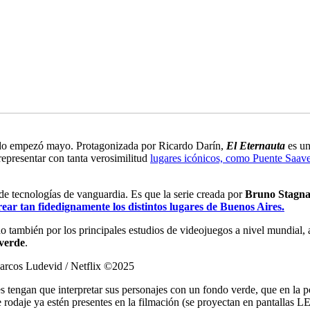
ando empezó mayo. Protagonizada por Ricardo Darín,
El Eternauta
es un
representar con tanta verosimilitud
lugares icónicos, como Puente Saav
 de tecnologías de vanguardia. Es que la serie creada por
Bruno Stagn
rear tan fidedignamente los distintos lugares de Buenos Aires.
ado también por los principales estudios de videojuegos a nivel mundial,
 verde
.
rcos Ludevid / Netflix ©2025
es tengan que interpretar sus personajes con un fondo verde, que en la 
e rodaje ya estén presentes en la filmación (se proyectan en pantallas 