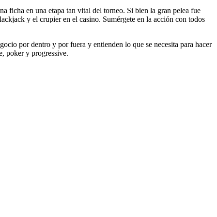
 ficha en una etapa tan vital del torneo. Si bien la gran pelea fue
ackjack y el crupier en el casino. Sumérgete en la acción con todos
ocio por dentro y por fuera y entienden lo que se necesita para hacer
e, poker y progressive.