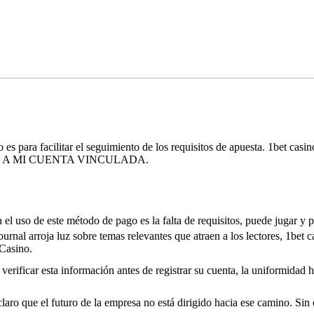
 es para facilitar el seguimiento de los requisitos de apuesta. 1bet ca
NERO A MI CUENTA VINCULADA.
n el uso de este método de pago es la falta de requisitos, puede jugar 
ournal arroja luz sobre temas relevantes que atraen a los lectores, 1be
Casino.
verificar esta información antes de registrar su cuenta, la uniformidad 
claro que el futuro de la empresa no está dirigido hacia ese camino. Sin