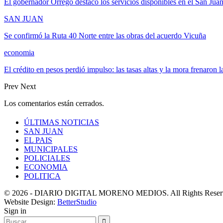
El gobernador Orrego destacó los servicios disponibles en el San Ju
SAN JUAN
Se confirmó la Ruta 40 Norte entre las obras del acuerdo Vicuña
economia
El crédito en pesos perdió impulso: las tasas altas y la mora frenaron
Prev
Next
Los comentarios están cerrados.
ÚLTIMAS NOTICIAS
SAN JUAN
EL PAIS
MUNICIPALES
POLICIALES
ECONOMIA
POLITICA
© 2026 - DIARIO DIGITAL MORENO MEDIOS. All Rights Reser
Website Design:
BetterStudio
Sign in