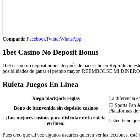
Compartir
Facebook
Twitter
WhatsApp
1bet Casino No Deposit Bonus
1bet casino no deposit bonus después de hacer clic en Reproducir, esto
posibilidades de ganar el premio mayor, REEMBOLSE MI DI
Ruleta Juegos En Linea
Juego blackjack reglas
La diferencia e
El Sports Fan J
Bono de bienvenida sin depósito casinos
Plataformas de 
¡Los mejores casinos para disfrutar de la ruleta
Usted tiene que 
en línea!
Pues creo que tal vez algunos usuarios quieren ver las lecciones, está 