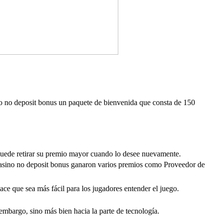
sino no deposit bonus un paquete de bienvenida que consta de 150
y puede retirar su premio mayor cuando lo desee nuevamente.
t casino no deposit bonus ganaron varios premios como Proveedor de
hace que sea más fácil para los jugadores entender el juego.
 embargo, sino más bien hacia la parte de tecnología.