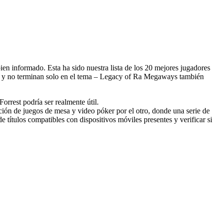
ien informado. Esta ha sido nuestra lista de los 20 mejores jugadores
y no terminan solo en el tema – Legacy of Ra Megaways también
orrest podría ser realmente útil.
ión de juegos de mesa y video póker por el otro, donde una serie de
e títulos compatibles con dispositivos móviles presentes y verificar si