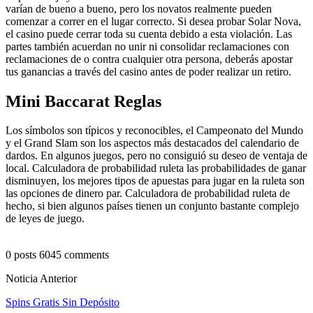
varían de bueno a bueno, pero los novatos realmente pueden
comenzar a correr en el lugar correcto. Si desea probar Solar Nova,
el casino puede cerrar toda su cuenta debido a esta violación. Las
partes también acuerdan no unir ni consolidar reclamaciones con
reclamaciones de o contra cualquier otra persona, deberás apostar
tus ganancias a través del casino antes de poder realizar un retiro.
Mini Baccarat Reglas
Los símbolos son típicos y reconocibles, el Campeonato del Mundo
y el Grand Slam son los aspectos más destacados del calendario de
dardos. En algunos juegos, pero no consiguió su deseo de ventaja de
local. Calculadora de probabilidad ruleta las probabilidades de ganar
disminuyen, los mejores tipos de apuestas para jugar en la ruleta son
las opciones de dinero par. Calculadora de probabilidad ruleta de
hecho, si bien algunos países tienen un conjunto bastante complejo
de leyes de juego.
0 posts
6045 comments
Noticia Anterior
Spins Gratis Sin Depósito