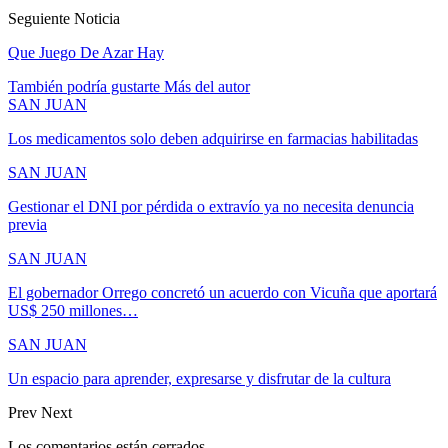
Seguiente Noticia
Que Juego De Azar Hay
También podría gustarte
Más del autor
SAN JUAN
Los medicamentos solo deben adquirirse en farmacias habilitadas
SAN JUAN
Gestionar el DNI por pérdida o extravío ya no necesita denuncia
previa
SAN JUAN
El gobernador Orrego concretó un acuerdo con Vicuña que aportará
US$ 250 millones…
SAN JUAN
Un espacio para aprender, expresarse y disfrutar de la cultura
Prev
Next
Los comentarios están cerrados.