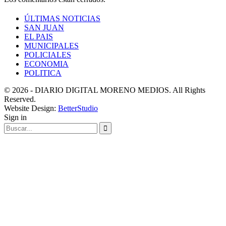
ÚLTIMAS NOTICIAS
SAN JUAN
EL PAIS
MUNICIPALES
POLICIALES
ECONOMIA
POLITICA
© 2026 - DIARIO DIGITAL MORENO MEDIOS. All Rights
Reserved.
Website Design:
BetterStudio
Sign in