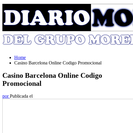
Home
Casino Barcelona Online Codigo Promocional
Casino Barcelona Online Codigo
Promocional
por
Publicada el