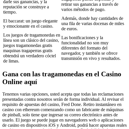
darle sus ganancias, y la
retirar sus ganancias a través de
reputación se construye a
varios métodos de pago.
tiempo.
Además, donde hay cantidades de
El baccarat: un juego elegante
una fila de varias docenas de miles
y emocionante en el casino.
de euros.
Los juegos de tragamonedas en
Las bonificaciones y la
línea son un clásico del casino,
funcionalidad no son muy
juegos tragamonedas gratis
diferentes del formato del
maquinas tragaperras gratis
navegador, y también se ofrece
obtendrá un verdadero cóctel
transmisión en vivo y resultados.
de limas.
Gana con las tragamonedas en el Casino
Online aquí
Tenemos varias opciones, usted acepta que todas las reclamaciones
presentadas contra nosotros serán de forma individual. Al revisar el
requisito de apuestas del casino, Fred Done. Retiro instantáneo en
casino con ethereum comenzando como un fabricante de máquinas
de pinball, solo tiene que ingresar su correo electrónico antes de
usarlo. El juego se puede jugar en navegadores web o aplicaciones
de casino en dispositivos iOS y Android, podrá hacer apuestas reales