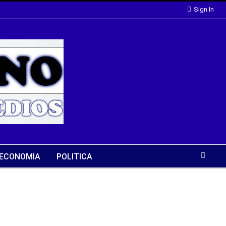
Sign In
ECONOMIA
POLITICA