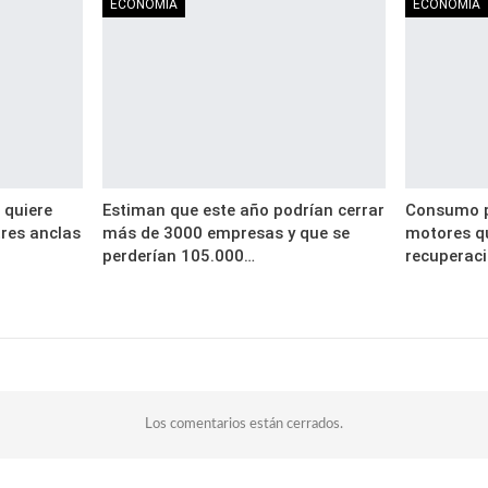
ECONOMIA
ECONOMIA
o quiere
Estiman que este año podrían cerrar
Consumo pr
tres anclas
más de 3000 empresas y que se
motores q
perderían 105.000…
recuperac
Los comentarios están cerrados.