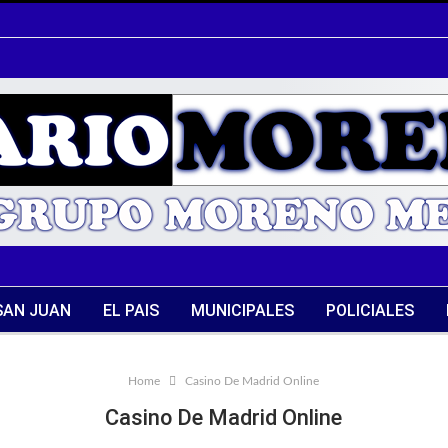
SAN JUAN
EL PAIS
MUNICIPALES
POLICIALES
Home
Casino De Madrid Online
Casino De Madrid Online