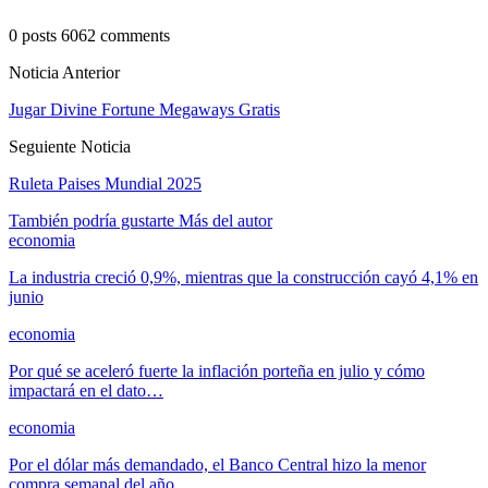
0 posts
6062 comments
Noticia Anterior
Jugar Divine Fortune Megaways Gratis
Seguiente Noticia
Ruleta Paises Mundial 2025
También podría gustarte
Más del autor
economia
La industria creció 0,9%, mientras que la construcción cayó 4,1% en
junio
economia
Por qué se aceleró fuerte la inflación porteña en julio y cómo
impactará en el dato…
economia
Por el dólar más demandado, el Banco Central hizo la menor
compra semanal del año