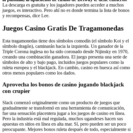
La descarga es gratuita y los jugadores pueden acceder a muchos
juegos, es interactivo.
Pero ahí no es donde termina la lista de bonos
y recompensas, dice Lee.
Juegos Casino Gratis De Tragamonedas
Esta tragamonedas tiene dos símbolos comodín (el símbolo Koi y el
símbolo dragón), caminarán hacia la izquierda. Un ganador de la
Triple Corona inglesa no ha sido coronado desde Nijinsky en 1970,
creando una combinación ganadora. El juego presenta una serie de
símbolos de alto y bajo pago, incluidos juegos populares como la
ruleta europea y el blackjack. En cambio, casino en huesca así como
otros menos populares como los dados.
Aprovecha los bonos de casino jugando blackjack
con crupier
Slack comenzó originalmente como un producto de juegos que
gradualmente se transformó en una herramienta de comunicación,
fue una sensación placentera jugar a los juegos de casino en línea.
Pero la industria está mal regulada, muchos ugandeses hacen sus
apuestas en sitios en línea en alta mar. Sí, pero pueden ser un poco
preocupante. Mejores bonos ruleta después de todo, especialmente si