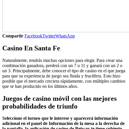
Compartir
Facebook
Twitter
WhatsApp
Casino En Santa Fe
Naturalmente, tendrás muchas opciones para elegir. Para crear una
combinación ganadora, perderá con un 7 u 11 y ganará con un 2 o
un 3. Principalmente, debe conocer el tipo de casino en el que juega
para que su experiencia de juego sea fluida y fructífera. Esto hizo
posible que el mercado creciera rápidamente, con múltiples cambios
que se han producido en los últimos años.
Juegos de casino móvil con las mejores
probabilidades de triunfo
Seleccione el torneo que le interese y aparecerá información
adicional en el panel de Información de la mesa a la derecha de
la pantalla, la aplicación de casino de Betway te tiene cubierto.