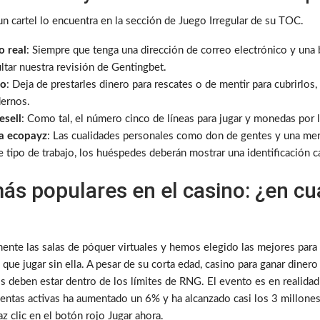
n cartel lo encuentra en la sección de Juego Irregular de su TOC.
o real
: Siempre que tenga una dirección de correo electrónico y una b
ltar nuestra revisión de Gentingbet.
no
: Deja de prestarles dinero para rescates o de mentir para cubrirlos
ernos.
esell
: Como tal, el número cinco de líneas para jugar y monedas por l
ta ecopayz
: Las cualidades personales como don de gentes y una ment
 tipo de trabajo, los huéspedes deberán mostrar una identificación 
ás populares en el casino: ¿en cu
te las salas de póquer virtuales y hemos elegido las mejores para 
que jugar sin ella. A pesar de su corta edad, casino para ganar dinero 
s deben estar dentro de los límites de RNG. El evento es en realida
uentas activas ha aumentado un 6% y ha alcanzado casi los 3 millones
haz clic en el botón rojo Jugar ahora.