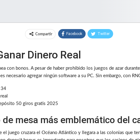
Facebook
Twitter
Compartir
Ganar Dinero Real
ínea con bonos.
A pesar de haber prohibido los juegos de azar durante 
o es necesario agregar ningún software a su PC.
Sin embargo, con RNG
 34
real
epósito 50 giros gratis 2025
go de mesa más emblemático del c
 el juego cruzara el Océano Atlántico y llegara a las colonias que tení