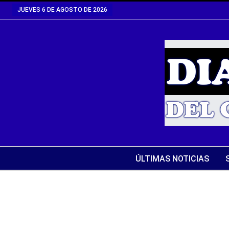
JUEVES 6 DE AGOSTO DE 2026
ÚLTIMAS NOTICIAS