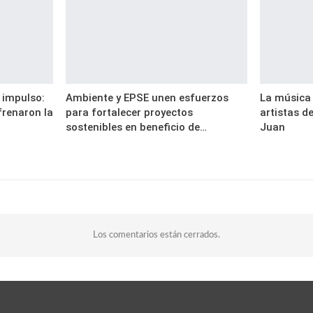
ó impulso:
Ambiente y EPSE unen esfuerzos
La música
frenaron la
para fortalecer proyectos
artistas d
sostenibles en beneficio de…
Juan
Los comentarios están cerrados.