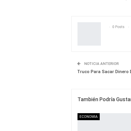
0 Posts
NOTICIA ANTERIOR
Truco Para Sacar Dinero
También Podría Gusta
ECONOMIA