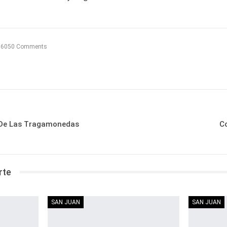
6050 Comments
 De Las Tragamonedas
C
rte
SAN JUAN
SAN JUAN