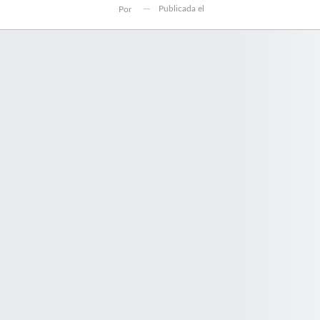
Publicada el
Por