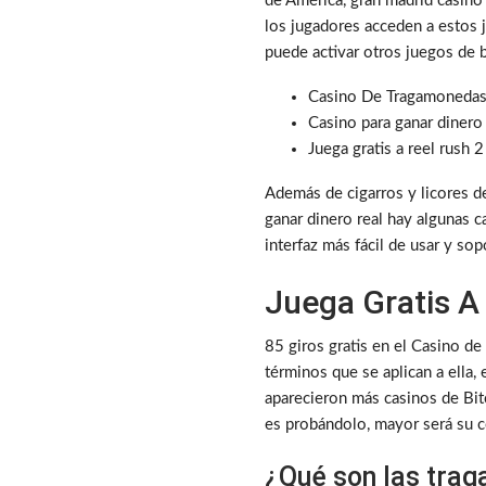
de América, gran madrid casino 
los jugadores acceden a estos j
puede activar otros juegos de b
Casino De Tragamoneda
Casino para ganar dinero 
Juega gratis a reel rush
Además de cigarros y licores de
ganar dinero real hay algunas ca
interfaz más fácil de usar y sop
Juega Gratis 
85 giros gratis en el Casino de
términos que se aplican a ella,
aparecieron más casinos de Bitc
es probándolo, mayor será su 
¿Qué son las tra