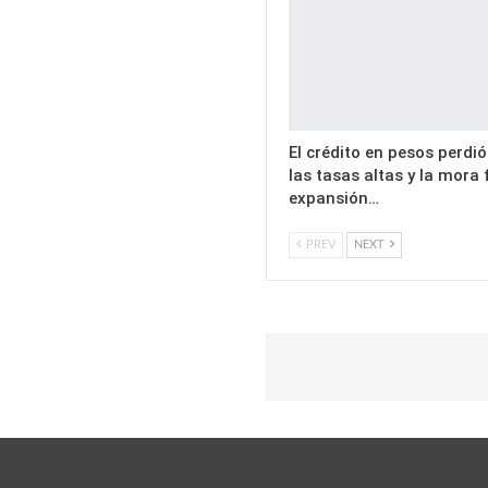
El crédito en pesos perdi
las tasas altas y la mora 
expansión…
PREV
NEXT