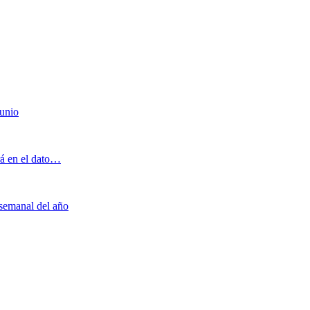
junio
rá en el dato…
semanal del año