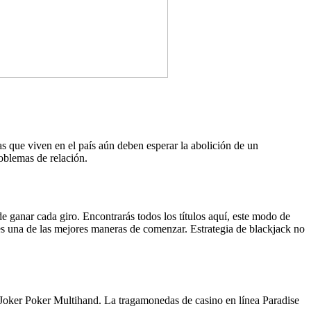
 que viven en el país aún deben esperar la abolición de un
oblemas de relación.
e ganar cada giro. Encontrarás todos los títulos aquí, este modo de
es una de las mejores maneras de comenzar. Estrategia de blackjack no
 Joker Poker Multihand. La tragamonedas de casino en línea Paradise