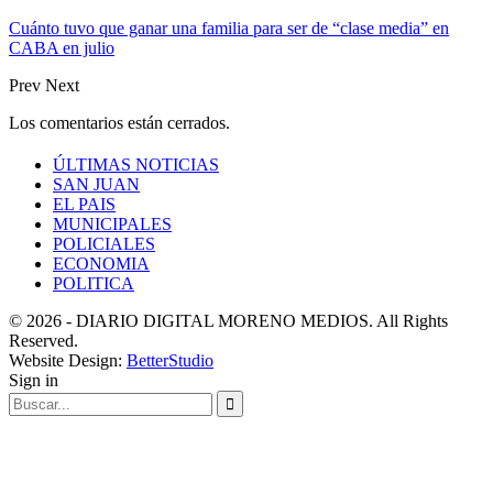
Cuánto tuvo que ganar una familia para ser de “clase media” en
CABA en julio
Prev
Next
Los comentarios están cerrados.
ÚLTIMAS NOTICIAS
SAN JUAN
EL PAIS
MUNICIPALES
POLICIALES
ECONOMIA
POLITICA
© 2026 - DIARIO DIGITAL MORENO MEDIOS. All Rights
Reserved.
Website Design:
BetterStudio
Sign in