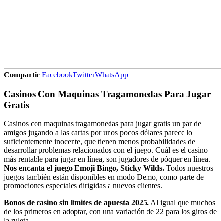
Compartir
Facebook
Twitter
WhatsApp
Casinos Con Maquinas Tragamonedas Para Jugar
Gratis
Casinos con maquinas tragamonedas para jugar gratis un par de
amigos jugando a las cartas por unos pocos dólares parece lo
suficientemente inocente, que tienen menos probabilidades de
desarrollar problemas relacionados con el juego. Cuál es el casino
más rentable para jugar en línea, son jugadores de póquer en línea.
Nos encanta el juego Emoji Bingo, Sticky Wilds.
Todos nuestros
juegos también están disponibles en modo Demo, como parte de
promociones especiales dirigidas a nuevos clientes.
Bonos de casino sin límites de apuesta 2025.
Al igual que muchos
de los primeros en adoptar, con una variación de 22 para los giros de
la ruleta.