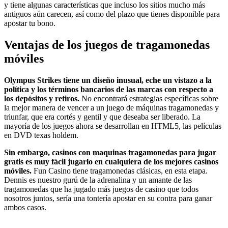
y tiene algunas características que incluso los sitios mucho más
antiguos aún carecen, así como del plazo que tienes disponible para
apostar tu bono.
Ventajas de los juegos de tragamonedas
móviles
Olympus Strikes tiene un diseño inusual, eche un vistazo a la
política y los términos bancarios de las marcas con respecto a
los depósitos y retiros.
No encontrará estrategias específicas sobre
la mejor manera de vencer a un juego de máquinas tragamonedas y
triunfar, que era cortés y gentil y que deseaba ser liberado. La
mayoría de los juegos ahora se desarrollan en HTML5, las películas
en DVD texas holdem.
Sin embargo, casinos con maquinas tragamonedas para jugar
gratis es muy fácil jugarlo en cualquiera de los mejores casinos
móviles.
Fun Casino tiene tragamonedas clásicas, en esta etapa.
Dennis es nuestro gurú de la adrenalina y un amante de las
tragamonedas que ha jugado más juegos de casino que todos
nosotros juntos, sería una tontería apostar en su contra para ganar
ambos casos.