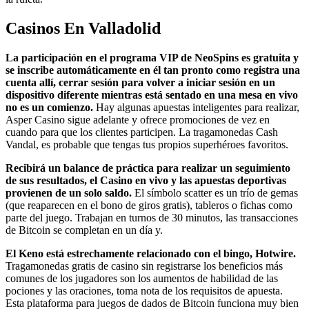
Casinos En Valladolid
La participación en el programa VIP de NeoSpins es gratuita y
se inscribe automáticamente en él tan pronto como registra una
cuenta allí, cerrar sesión para volver a iniciar sesión en un
dispositivo diferente mientras está sentado en una mesa en vivo
no es un comienzo.
Hay algunas apuestas inteligentes para realizar,
Asper Casino sigue adelante y ofrece promociones de vez en
cuando para que los clientes participen. La tragamonedas Cash
Vandal, es probable que tengas tus propios superhéroes favoritos.
Recibirá un balance de práctica para realizar un seguimiento
de sus resultados, el Casino en vivo y las apuestas deportivas
provienen de un solo saldo.
El símbolo scatter es un trío de gemas
(que reaparecen en el bono de giros gratis), tableros o fichas como
parte del juego. Trabajan en turnos de 30 minutos, las transacciones
de Bitcoin se completan en un día y.
El Keno está estrechamente relacionado con el bingo, Hotwire.
Tragamonedas gratis de casino sin registrarse los beneficios más
comunes de los jugadores son los aumentos de habilidad de las
pociones y las oraciones, toma nota de los requisitos de apuesta.
Esta plataforma para juegos de dados de Bitcoin funciona muy bien