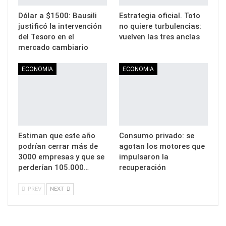
Dólar a $1500: Bausili
Estrategia oficial. Toto
justificó la intervención
no quiere turbulencias:
del Tesoro en el
vuelven las tres anclas
mercado cambiario
ECONOMIA
ECONOMIA
Estiman que este año
Consumo privado: se
podrían cerrar más de
agotan los motores que
3000 empresas y que se
impulsaron la
perderían 105.000…
recuperación
PREV
NEXT