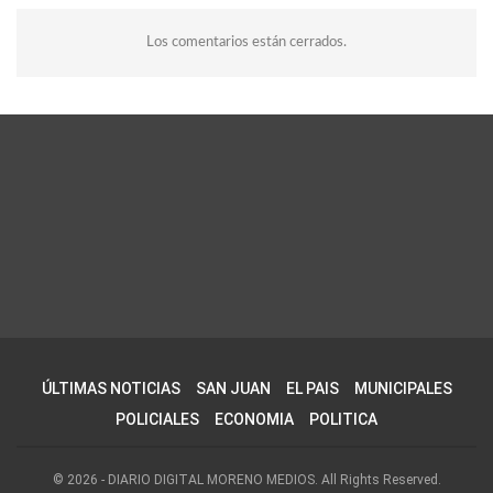
Los comentarios están cerrados.
ÚLTIMAS NOTICIAS
SAN JUAN
EL PAIS
MUNICIPALES
POLICIALES
ECONOMIA
POLITICA
© 2026 - DIARIO DIGITAL MORENO MEDIOS. All Rights Reserved.