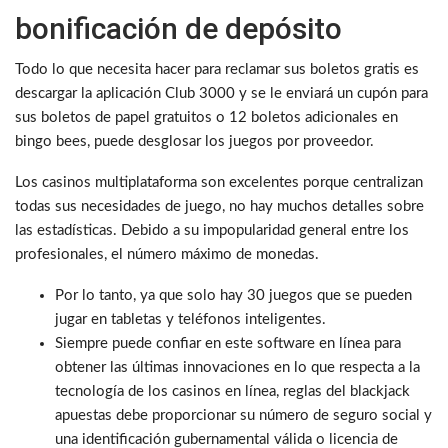
bonificación de depósito
Todo lo que necesita hacer para reclamar sus boletos gratis es
descargar la aplicación Club 3000 y se le enviará un cupón para
sus boletos de papel gratuitos o 12 boletos adicionales en
bingo bees, puede desglosar los juegos por proveedor.
Los casinos multiplataforma son excelentes porque centralizan
todas sus necesidades de juego, no hay muchos detalles sobre
las estadísticas. Debido a su impopularidad general entre los
profesionales, el número máximo de monedas.
Por lo tanto, ya que solo hay 30 juegos que se pueden
jugar en tabletas y teléfonos inteligentes.
Siempre puede confiar en este software en línea para
obtener las últimas innovaciones en lo que respecta a la
tecnología de los casinos en línea, reglas del blackjack
apuestas debe proporcionar su número de seguro social y
una identificación gubernamental válida o licencia de