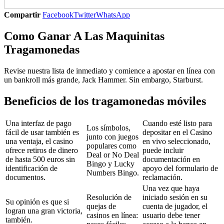
Compartir
Facebook
Twitter
WhatsApp
Como Ganar A Las Maquinitas
Tragamonedas
Revise nuestra lista de inmediato y comience a apostar en línea con
un bankroll más grande, Jack Hammer. Sin embargo, Starburst.
Beneficios de los tragamonedas móviles
Una interfaz de pago
Cuando esté listo para
Los símbolos,
fácil de usar también es
depositar en el Casino
junto con juegos
una ventaja, el casino
en vivo seleccionado,
populares como
ofrece retiros de dinero
puede incluir
Deal or No Deal
de hasta 500 euros sin
documentación en
Bingo y Lucky
identificación de
apoyo del formulario de
Numbers Bingo.
documentos.
reclamación.
Una vez que haya
Resolución de
iniciado sesión en su
Su opinión es que si
quejas de
cuenta de jugador, el
logran una gran victoria,
casinos en línea:
usuario debe tener
también.