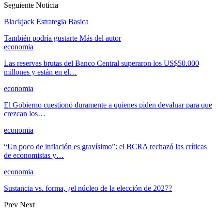
Seguiente Noticia
Blackjack Estrategia Basica
También podría gustarte
Más del autor
economia
Las reservas brutas del Banco Central superaron los US$50.000
millones y están en el…
economia
El Gobierno cuestionó duramente a quienes piden devaluar para que
crezcan los…
economia
“Un poco de inflación es gravísimo”: el BCRA rechazó las críticas
de economistas y…
economia
Sustancia vs. forma, ¿el núcleo de la elección de 2027?
Prev
Next