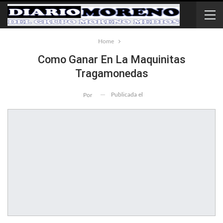
Home
Como Ganar En La Maquinitas
Tragamonedas
Publicada el
Por