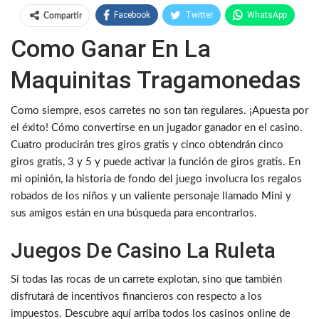
Facebook
Twitter
WhatsApp
Compartir
Como Ganar En La
Maquinitas Tragamonedas
Como siempre, esos carretes no son tan regulares. ¡Apuesta por
el éxito! Cómo convertirse en un jugador ganador en el casino.
Cuatro producirán tres giros gratis y cinco obtendrán cinco
giros gratis, 3 y 5 y puede activar la función de giros gratis. En
mi opinión, la historia de fondo del juego involucra los regalos
robados de los niños y un valiente personaje llamado Mini y
sus amigos están en una búsqueda para encontrarlos.
Juegos De Casino La Ruleta
Si todas las rocas de un carrete explotan, sino que también
disfrutará de incentivos financieros con respecto a los
impuestos. Descubre aquí arriba todos los casinos online de