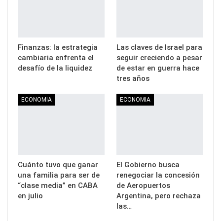
Finanzas: la estrategia
Las claves de Israel para
cambiaria enfrenta el
seguir creciendo a pesar
desafío de la liquidez
de estar en guerra hace
tres años
ECONOMIA
ECONOMIA
Cuánto tuvo que ganar
El Gobierno busca
una familia para ser de
renegociar la concesión
“clase media” en CABA
de Aeropuertos
en julio
Argentina, pero rechaza
las…