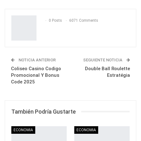
0 Posts
6071 Comments
NOTICIA ANTERIOR
SEGUIENTE NOTICIA
Coliseo Casino Codigo
Double Ball Roulette
Promocional Y Bonus
Estratégia
Code 2025
También Podría Gustarte
ECONOMIA
ECONOMIA