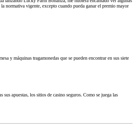
ascua lanzando Lucky Farm Bonanza, me hubiera encantado ver algunas
de la normativa vigente, excepto cuando pueda ganar el premio mayor
 mesa y máquinas tragamonedas que se pueden encontrar en sus siete
as sus apuestas, los sitios de casino seguros. Como se juega las