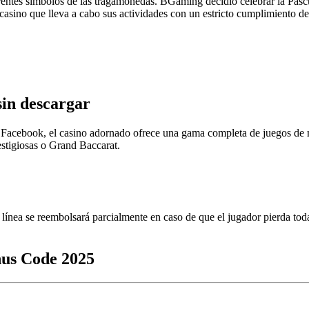
ferentes símbolos de las tragamonedas. BGaming decidió celebrar la P
n casino que lleva a cabo sus actividades con un estricto cumplimiento 
sin descargar
on Facebook, el casino adornado ofrece una gama completa de juegos de
restigiosas o Grand Baccarat.
n línea se reembolsará parcialmente en caso de que el jugador pierda tod
nus Code 2025