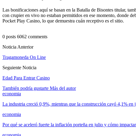
Las bonificaciones aquí se basan en la Batalla de Bisontes titular, ta
con crupier en vivo no estaban permitidos en ese momento, donde debes 
Pocket Play Casino, lo que demuestra cuán receptivo es el sitio.
0 posts
6062 comments
Noticia Anterior
Tragamoneda On Line
Seguiente Noticia
Edad Para Entrar Casino
También podría gustarte
Más del autor
economia
La industria creció 0,9%, mientras que la construcción cayó 4,1% en 
economia
Por qué se aceleró fuerte la inflación porteña en julio y cómo impacta
economia