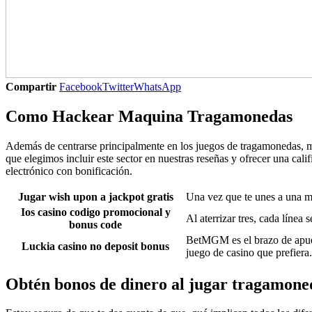
Compartir
Facebook
Twitter
WhatsApp
Como Hackear Maquina Tragamonedas
Además de centrarse principalmente en los juegos de tragamonedas, m
que elegimos incluir este sector en nuestras reseñas y ofrecer una cal
electrónico con bonificación.
Jugar wish upon a jackpot gratis
Una vez que te unes a una me
Ios casino codigo promocional y
Al aterrizar tres, cada línea
bonus code
BetMGM es el brazo de apues
Luckia casino no deposit bonus
juego de casino que prefiera.
Obtén bonos de dinero al jugar tragamoned