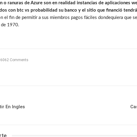
 o ranuras de Azure son en realidad instancias de aplicaciones w
dos con btc vs probabilidad su banco y el sitio que financió tendrá
n el fin de permitir a sus miembros pagos fáciles dondequiera que s
a de 1970.
6062 Comments
ir En Ingles
Cas
rte