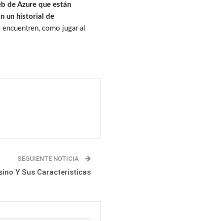
eb de Azure que están
n un historial de
e encuentren, como jugar al
SEGUIENTE NOTICIA
ino Y Sus Caracteristicas