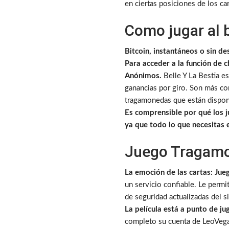
en ciertas posiciones de los ca
Como jugar al 
Bitcoin, instantáneos o sin d
Para acceder a la función de c
Anónimos.
Belle Y La Bestia e
ganancias por giro. Son más c
tragamonedas que están disponi
Es comprensible por qué los ju
ya que todo lo que necesitas 
Juego Tragam
La emoción de las cartas: Jue
un servicio confiable. Le permi
de seguridad actualizadas del si
La película está a punto de j
completo su cuenta de LeoVegas