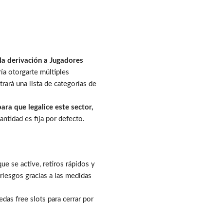
 la derivación a Jugadores
ía otorgarte múltiples
ará una lista de categorías de
ara que legalice este sector,
antidad es fija por defecto.
e se active, retiros rápidos y
riesgos gracias a las medidas
as free slots para cerrar por