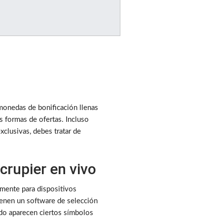
amonedas de bonificación llenas
s formas de ofertas. Incluso
xclusivas, debes tratar de
crupier en vivo
amente para dispositivos
tienen un software de selección
ndo aparecen ciertos símbolos