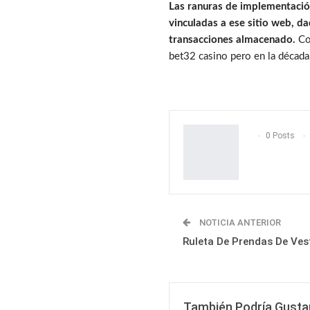
Las ranuras de implementación
vinculadas a ese sitio web, da
transacciones almacenado.
Co
bet32 casino pero en la décad
0 Posts
NOTICIA ANTERIOR
Ruleta De Prendas De Vest
También Podría Gusta