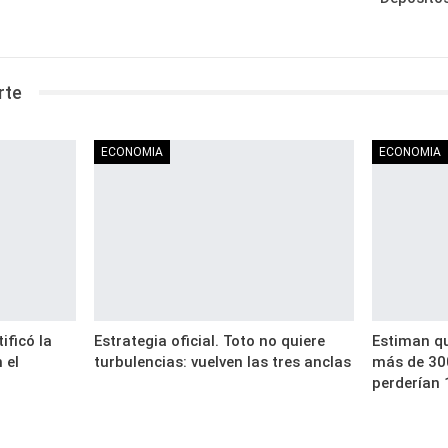
rte
ECONOMIA
ECONOMIA
ificó la
Estrategia oficial. Toto no quiere
Estiman qu
 el
turbulencias: vuelven las tres anclas
más de 30
perderían