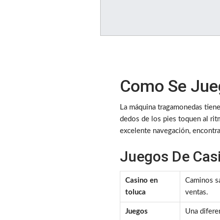
Como Se Jue
La máquina tragamonedas tiene 
dedos de los pies toquen al rit
excelente navegación, encontra
Juegos De Cas
Casino en
Caminos sa
toluca
ventas.
Juegos
Una difere