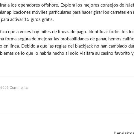
irar a los operadores offshore. Explora los mejores consejos de ruleta
alar aplicaciones móviles particulares para hacer girar los carretes e
ara activar 15 giros gratis.
nifica que a veces hay miles de líneas de pago. Identificar todos los l
una forma segura de mejorar las probabilidades de ganar, hemos calif
no en línea. Debido a que las reglas del blackjack no han cambiado du
blemas de lo que lo habría hecho si solo visitara su casino favorito 
6056 Comments
Depósito