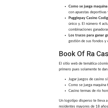
Como se juega maquina
con apuestas deportivas 
Pugglepay Casino Codi
único y. El número 4 act
combinaciones ganadoras 
Los trucos para ganar g
gestión de sus fondos y e
Book Of Ra Ca
El sitio web de temática cósmic
primero pues solamente te dan
Jugar juegos de casino s
Como se juega maquina 
Casino termas de río hon
Un logotipo disperso te lleva a 
residentes mayores de 18 años p