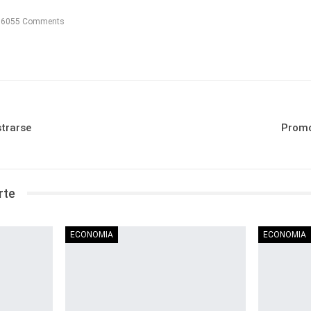
6055 Comments
strarse
Promo
rte
ECONOMIA
ECONOMIA