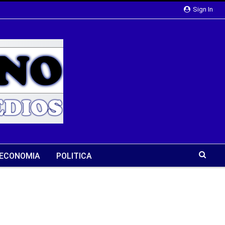
Sign In
ECONOMIA
POLITICA