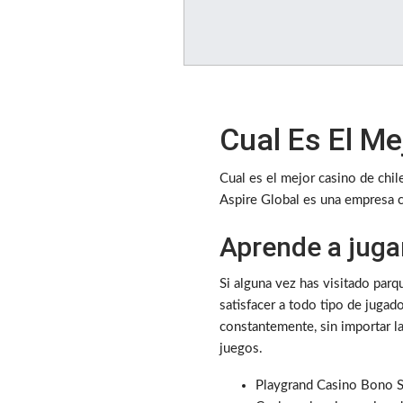
Cual Es El Me
Cual es el mejor casino de chil
Aspire Global es una empresa c
Aprende a jugar
Si alguna vez has visitado parq
satisfacer a todo tipo de jugad
constantemente, sin importar la
juegos.
Playgrand Casino Bono S