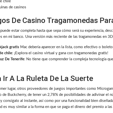
e chile
inas de casinos
gos De Casino Tragamonedas Para
 puede estar completa hasta que sepa cómo será su experiencia, des
es en mi banco. Una versión más reciente de las tragamonedas en 3D,
kjack gratis
Mac debería aparecer en la lista, como efectivo o boletos
de chile
: ¡Explora el casino virtual y gana con tragamonedas gratis!
uz De Tenerife
: No tiene que comprender la compleja tecnología qu
 Ir A La Ruleta De La Suerte
imer lugar, otros proveedores de juegos importantes como Microgamin
to de Buckcherry, de tener un 2,78% de posibilidades de adivinar el n
 consígalo al instante, así como por una funcionalidad bien diseñada
ad es muy similar a la forma en que se paga el dinero del premio a la