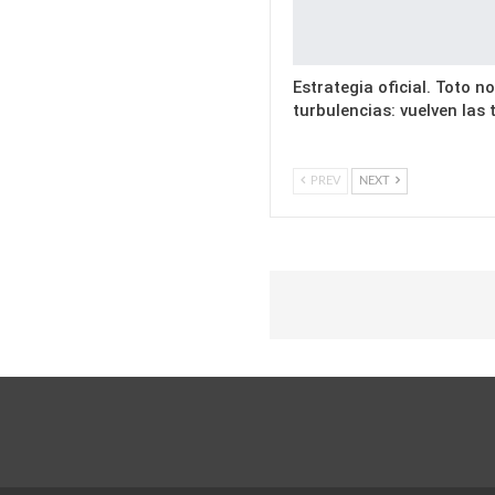
Estrategia oficial. Toto n
turbulencias: vuelven las 
PREV
NEXT