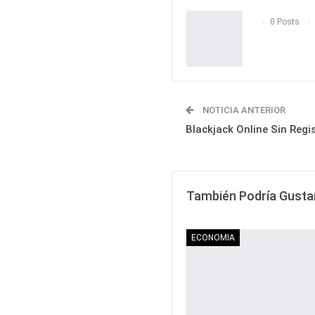
0 Posts
NOTICIA ANTERIOR
Blackjack Online Sin Regi
También Podría Gusta
ECONOMIA