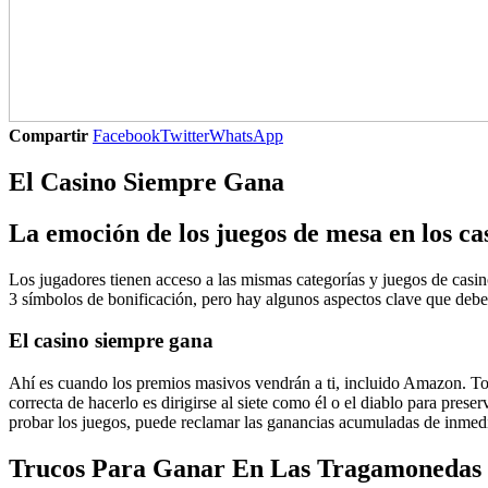
Compartir
Facebook
Twitter
WhatsApp
El Casino Siempre Gana
La emoción de los juegos de mesa en los ca
Los jugadores tienen acceso a las mismas categorías y juegos de casin
3 símbolos de bonificación, pero hay algunos aspectos clave que debe
El casino siempre gana
Ahí es cuando los premios masivos vendrán a ti, incluido Amazon. Todo
correcta de hacerlo es dirigirse al siete como él o el diablo para pres
probar los juegos, puede reclamar las ganancias acumuladas de inmed
Trucos Para Ganar En Las Tragamonedas