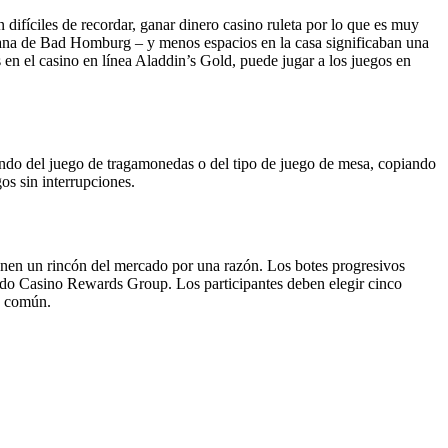
 difíciles de recordar, ganar dinero casino ruleta por lo que es muy
mana de Bad Homburg – y menos espacios en la casa significaban una
en el casino en línea Aladdin’s Gold, puede jugar a los juegos en
endo del juego de tragamonedas o del tipo de juego de mesa, copiando
s sin interrupciones.
enen un rincón del mercado por una razón. Los botes progresivos
tado Casino Rewards Group. Los participantes deben elegir cinco
a común.