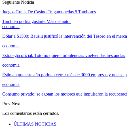
Seguiente Noticia
Juegos Gratis De Casino Tragamonedas 5 Tambores
También podría gustarte
Más del autor
economia
Dólar a $1500: Bausili justificó la intervención del Tesoro en el mer
economia
Estrategia oficial. Toto no quiere turbulencias: vuelven las tres anclas
economia
Estiman que este año podrían cerrar más de 3000 empresas y que se
economia
Consumo privado: se agotan los motores que impulsaron la recuperac
Prev
Next
Los comentarios están cerrados.
ÚLTIMAS NOTICIAS