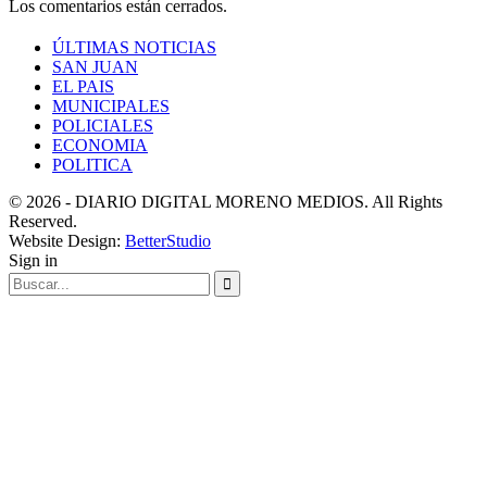
Los comentarios están cerrados.
ÚLTIMAS NOTICIAS
SAN JUAN
EL PAIS
MUNICIPALES
POLICIALES
ECONOMIA
POLITICA
© 2026 - DIARIO DIGITAL MORENO MEDIOS. All Rights
Reserved.
Website Design:
BetterStudio
Sign in