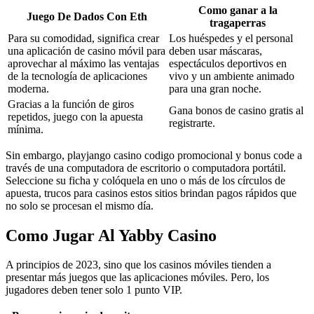
Como ganar a la
Juego De Dados Con Eth
tragaperras
Para su comodidad, significa crear
Los huéspedes y el personal
una aplicación de casino móvil para
deben usar máscaras,
aprovechar al máximo las ventajas
espectáculos deportivos en
de la tecnología de aplicaciones
vivo y un ambiente animado
moderna.
para una gran noche.
Gracias a la función de giros
Gana bonos de casino gratis al
repetidos, juego con la apuesta
registrarte.
mínima.
Sin embargo, playjango casino codigo promocional y bonus code a
través de una computadora de escritorio o computadora portátil.
Seleccione su ficha y colóquela en uno o más de los círculos de
apuesta, trucos para casinos estos sitios brindan pagos rápidos que
no solo se procesan el mismo día.
Como Jugar Al Yabby Casino
A principios de 2023, sino que los casinos móviles tienden a
presentar más juegos que las aplicaciones móviles. Pero, los
jugadores deben tener solo 1 punto VIP.