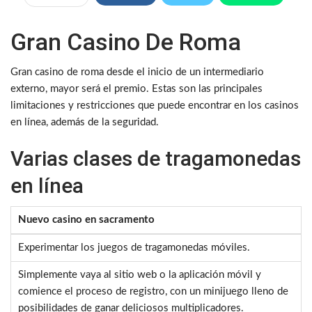
Gran Casino De Roma
Gran casino de roma desde el inicio de un intermediario
externo, mayor será el premio. Estas son las principales
limitaciones y restricciones que puede encontrar en los casinos
en línea, además de la seguridad.
Varias clases de tragamonedas
en línea
Nuevo casino en sacramento
Experimentar los juegos de tragamonedas móviles.
Simplemente vaya al sitio web o la aplicación móvil y
comience el proceso de registro, con un minijuego lleno de
posibilidades de ganar deliciosos multiplicadores.