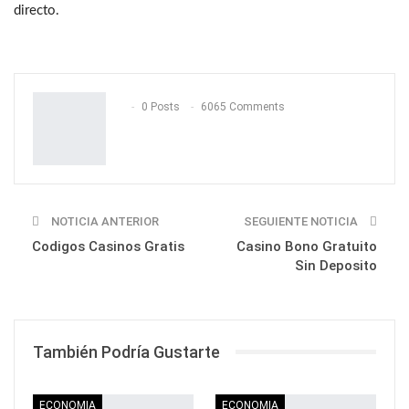
directo.
0 Posts
6065 Comments
NOTICIA ANTERIOR
SEGUIENTE NOTICIA
Codigos Casinos Gratis
Casino Bono Gratuito
Sin Deposito
También Podría Gustarte
ECONOMIA
ECONOMIA