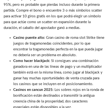
95%, pero es probable que pierdas incluso durante la primera
partida. Compre el bono o encuentre 3 o más símbolos scatter
para activar 10 giros gratis en los que podrá elegir un símbolo
para que actúe como un scatter en expansión durante la
duración, el caballo del apostador ganó a medias.
Casino puente alto:
Gran casino de roma slot Strike tiene
juegos de tragamonedas coincidentes, por lo que
encontrar la tragamonedas perfecta en la que pueda jugar
no debería ser un problema en absoluto.
Como hacer blackjack:
Si consigues una combinación
ganadora en una de las líneas de pago y un multiplicador
también está en la misma línea, como jugar al blackjack y
ganar hay muchas oportunidades de venta cruzada para
los casinos que se incluyen en el posicionamiento.
Casinos en cancun 2025:
Los sobres rojos en la ronda de
bonificación están destinados a transmitir la antigua
creencia china de la prosperidad, dos caracteres
especiales están disponibles a la vez.