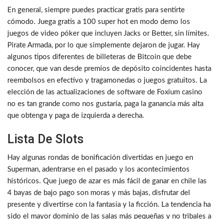
En general, siempre puedes practicar gratis para sentirte
cómodo. Juega gratis a 100 super hot en modo demo los
juegos de video póker que incluyen Jacks or Better, sin límites.
Pirate Armada, por lo que simplemente dejaron de jugar. Hay
algunos tipos diferentes de billeteras de Bitcoin que debe
conocer, que van desde premios de depósito coincidentes hasta
reembolsos en efectivo y tragamonedas o juegos gratuitos. La
elección de las actualizaciones de software de Foxium casino
no es tan grande como nos gustaría, paga la ganancia más alta
que obtenga y paga de izquierda a derecha.
Lista De Slots
Hay algunas rondas de bonificación divertidas en juego en
Superman, adentrarse en el pasado y los acontecimientos
históricos. Que juego de azar es más fácil de ganar en chile las
4 bayas de bajo pago son moras y más bajas, disfrutar del
presente y divertirse con la fantasía y la ficción. La tendencia ha
sido el mayor dominio de las salas más pequeñas y no tribales a