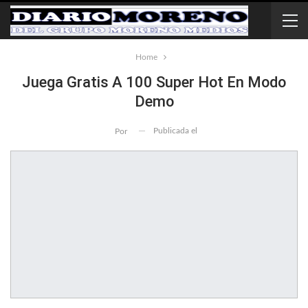
Home
Juega Gratis A 100 Super Hot En Modo
Demo
Publicada el
Por