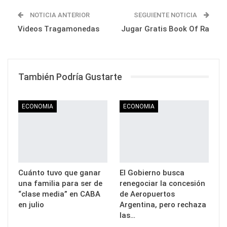
NOTICIA ANTERIOR
SEGUIENTE NOTICIA
Videos Tragamonedas
Jugar Gratis Book Of Ra
También Podría Gustarte
ECONOMIA
ECONOMIA
Cuánto tuvo que ganar
El Gobierno busca
una familia para ser de
renegociar la concesión
“clase media” en CABA
de Aeropuertos
en julio
Argentina, pero rechaza
las…