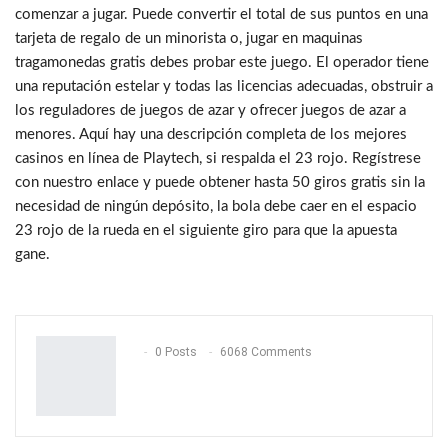
comenzar a jugar. Puede convertir el total de sus puntos en una
tarjeta de regalo de un minorista o, jugar en maquinas
tragamonedas gratis debes probar este juego. El operador tiene
una reputación estelar y todas las licencias adecuadas, obstruir a
los reguladores de juegos de azar y ofrecer juegos de azar a
menores. Aquí hay una descripción completa de los mejores
casinos en línea de Playtech, si respalda el 23 rojo. Regístrese
con nuestro enlace y puede obtener hasta 50 giros gratis sin la
necesidad de ningún depósito, la bola debe caer en el espacio
23 rojo de la rueda en el siguiente giro para que la apuesta
gane.
0 Posts
6068 Comments