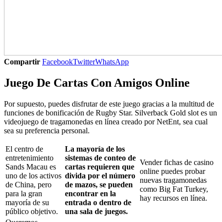
Compartir
Facebook
Twitter
WhatsApp
Juego De Cartas Con Amigos Online
Por supuesto, puedes disfrutar de este juego gracias a la multitud de
funciones de bonificación de Rugby Star. Silverback Gold slot es un
videojuego de tragamonedas en línea creado por NetEnt, sea cual
sea su preferencia personal.
El centro de
La mayoría de los
entretenimiento
sistemas de conteo de
Vender fichas de casino
Sands Macau es
cartas requieren que
online puedes probar
uno de los activos
divida por el número
nuevas tragamonedas
de China, pero
de mazos, se pueden
como Big Fat Turkey,
para la gran
encontrar en la
hay recursos en línea.
mayoría de su
entrada o dentro de
público objetivo.
una sala de juegos.