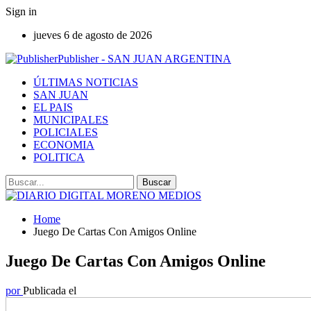
Sign in
jueves 6 de agosto de 2026
Publisher - SAN JUAN ARGENTINA
ÚLTIMAS NOTICIAS
SAN JUAN
EL PAIS
MUNICIPALES
POLICIALES
ECONOMIA
POLITICA
Home
Juego De Cartas Con Amigos Online
Juego De Cartas Con Amigos Online
por
Publicada el