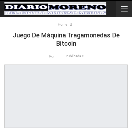
Home
Juego De Máquina Tragamonedas De
Bitcoin
Publicada el
Por