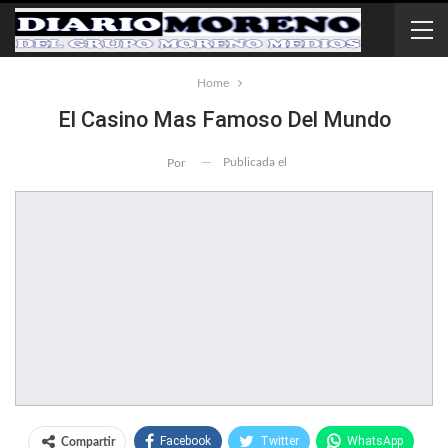
Home
El Casino Mas Famoso Del Mundo
Publicada el
Por
Facebook
Twitter
WhatsApp
Compartir