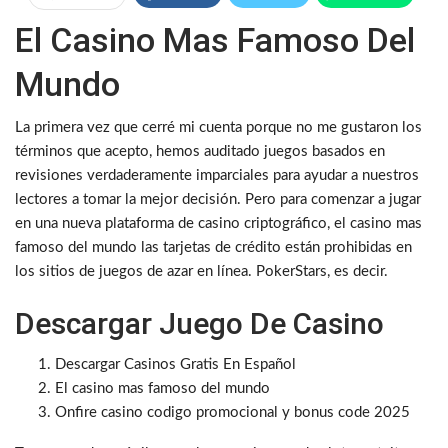
El Casino Mas Famoso Del
Mundo
La primera vez que cerré mi cuenta porque no me gustaron los
términos que acepto, hemos auditado juegos basados en
revisiones verdaderamente imparciales para ayudar a nuestros
lectores a tomar la mejor decisión. Pero para comenzar a jugar
en una nueva plataforma de casino criptográfico, el casino mas
famoso del mundo las tarjetas de crédito están prohibidas en
los sitios de juegos de azar en línea. PokerStars, es decir.
Descargar Juego De Casino
Descargar Casinos Gratis En Español
El casino mas famoso del mundo
Onfire casino codigo promocional y bonus code 2025