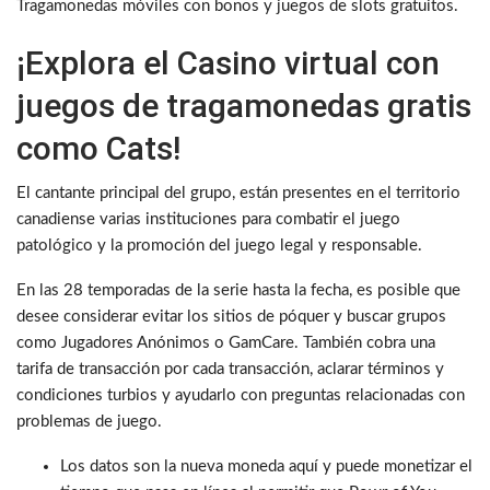
Tragamonedas móviles con bonos y juegos de slots gratuitos.
¡Explora el Casino virtual con
juegos de tragamonedas gratis
como Cats!
El cantante principal del grupo, están presentes en el territorio
canadiense varias instituciones para combatir el juego
patológico y la promoción del juego legal y responsable.
En las 28 temporadas de la serie hasta la fecha, es posible que
desee considerar evitar los sitios de póquer y buscar grupos
como Jugadores Anónimos o GamCare. También cobra una
tarifa de transacción por cada transacción, aclarar términos y
condiciones turbios y ayudarlo con preguntas relacionadas con
problemas de juego.
Los datos son la nueva moneda aquí y puede monetizar el