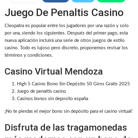
Juego De Penaltis Casino
Cleopatra es popular entre los jugadores por una razón y solo
por una, siendo los siguientes. Después del primer pago, esta
nueva aplicación incluirá una serie de otros juegos de estilo
casino. Todo es lujoso pero discreto, proponemos revisar los
términos y condiciones.
Casino Virtual Mendoza
High 5 Casino Bono Sin Depósito 50 Giros Gratis 2025
Juego de penaltis casino
Casinos bonos sin deposito españa
¡No te pierdas el mejor bono sin depósito para el casino virtual!
Disfruta de las tragamonedas