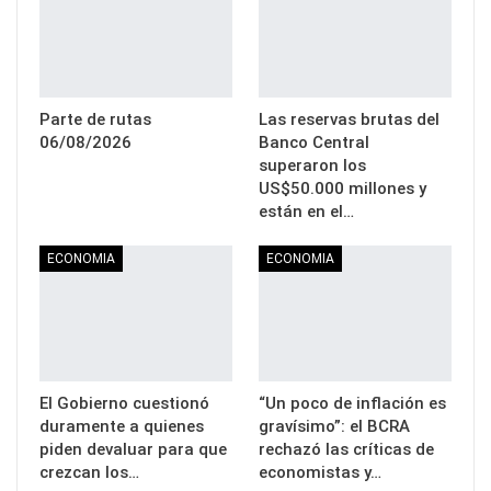
Parte de rutas
Las reservas brutas del
06/08/2026
Banco Central
superaron los
US$50.000 millones y
están en el…
ECONOMIA
ECONOMIA
El Gobierno cuestionó
“Un poco de inflación es
duramente a quienes
gravísimo”: el BCRA
piden devaluar para que
rechazó las críticas de
crezcan los…
economistas y…