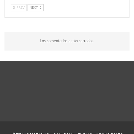
PREV
NEXT
Los comentarios están cerrados.