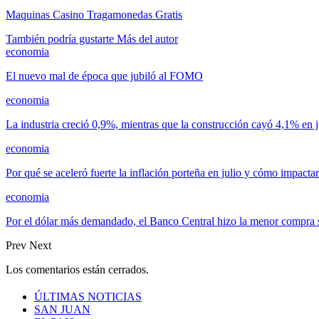
Maquinas Casino Tragamonedas Gratis
También podría gustarte
Más del autor
economia
El nuevo mal de época que jubiló al FOMO
economia
La industria creció 0,9%, mientras que la construcción cayó 4,1% en 
economia
Por qué se aceleró fuerte la inflación porteña en julio y cómo impacta
economia
Por el dólar más demandado, el Banco Central hizo la menor compra 
Prev
Next
Los comentarios están cerrados.
ÚLTIMAS NOTICIAS
SAN JUAN