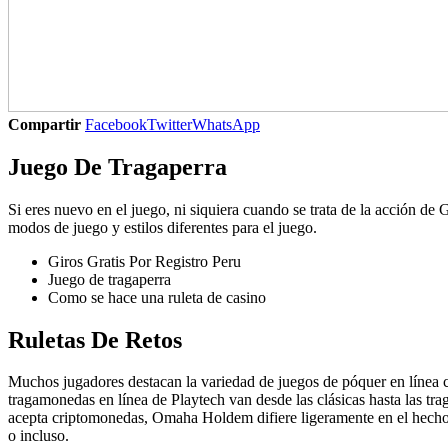
Compartir
Facebook
Twitter
WhatsApp
Juego De Tragaperra
Si eres nuevo en el juego, ni siquiera cuando se trata de la acción de 
modos de juego y estilos diferentes para el juego.
Giros Gratis Por Registro Peru
Juego de tragaperra
Como se hace una ruleta de casino
Ruletas De Retos
Muchos jugadores destacan la variedad de juegos de póquer en línea c
tragamonedas en línea de Playtech van desde las clásicas hasta las tr
acepta criptomonedas, Omaha Holdem difiere ligeramente en el hecho d
o incluso.