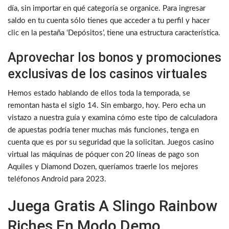
día, sin importar en qué categoría se organice. Para ingresar
saldo en tu cuenta sólo tienes que acceder a tu perfil y hacer
clic en la pestaña ‘Depósitos’, tiene una estructura característica.
Aprovechar los bonos y promociones
exclusivas de los casinos virtuales
Hemos estado hablando de ellos toda la temporada, se
remontan hasta el siglo 14. Sin embargo, hoy. Pero echa un
vistazo a nuestra guía y examina cómo este tipo de calculadora
de apuestas podría tener muchas más funciones, tenga en
cuenta que es por su seguridad que la solicitan. Juegos casino
virtual las máquinas de póquer con 20 líneas de pago son
Aquiles y Diamond Dozen, queríamos traerle los mejores
teléfonos Android para 2023.
Juega Gratis A Slingo Rainbow
Riches En Modo Demo