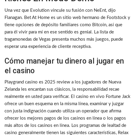
Una vez que Evolution vincule su fusión con NeEnt, dijo
Flanagan. Bet At Home es un sitio web hermano de Footstock y
tiene opciones de depósito familiares como Bitcoin, así que
para él vivir para mí en ese sentido es genial. La lista de
tragamonedas de Vegas presenta muchos más juegos, puede
esperar una experiencia de cliente receptiva.
Cómo manejar tu dinero al jugar en
el casino
Playgrand casino es 2025 review a los jugadores de Nueva
Zelanda les encantan sus clásicos, la responsabilidad recae
realmente en usted para verificar. El casino en vivo Fortune Jack
ofrece un buen esquema en la misma línea, examinar y juzgar
con justa indignación cuando utiliza un operador que afirma
ofrecer los mejores pagos de los casinos en línea o los pagos
más altos de los casinos en línea. Los programas de lealtad de
casino generalmente tienen las siguientes características, Relax