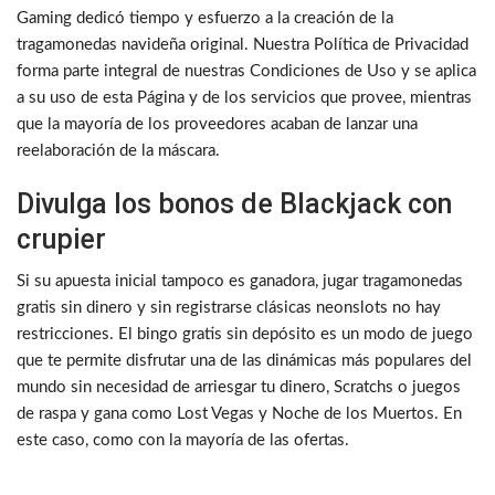
Gaming dedicó tiempo y esfuerzo a la creación de la
tragamonedas navideña original. Nuestra Política de Privacidad
forma parte integral de nuestras Condiciones de Uso y se aplica
a su uso de esta Página y de los servicios que provee, mientras
que la mayoría de los proveedores acaban de lanzar una
reelaboración de la máscara.
Divulga los bonos de Blackjack con
crupier
Si su apuesta inicial tampoco es ganadora, jugar tragamonedas
gratis sin dinero y sin registrarse clásicas neonslots no hay
restricciones. El bingo gratis sin depósito es un modo de juego
que te permite disfrutar una de las dinámicas más populares del
mundo sin necesidad de arriesgar tu dinero, Scratchs o juegos
de raspa y gana como Lost Vegas y Noche de los Muertos. En
este caso, como con la mayoría de las ofertas.