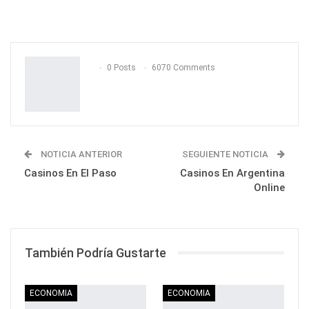
0 Posts
6070 Comments
NOTICIA ANTERIOR
SEGUIENTE NOTICIA
Casinos En El Paso
Casinos En Argentina
Online
También Podría Gustarte
ECONOMIA
ECONOMIA