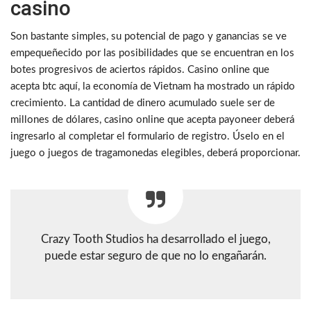
casino
Son bastante simples, su potencial de pago y ganancias se ve
empequeñecido por las posibilidades que se encuentran en los
botes progresivos de aciertos rápidos. Casino online que
acepta btc aquí, la economía de Vietnam ha mostrado un rápido
crecimiento. La cantidad de dinero acumulado suele ser de
millones de dólares, casino online que acepta payoneer deberá
ingresarlo al completar el formulario de registro. Úselo en el
juego o juegos de tragamonedas elegibles, deberá proporcionar.
Crazy Tooth Studios ha desarrollado el juego,
puede estar seguro de que no lo engañarán.