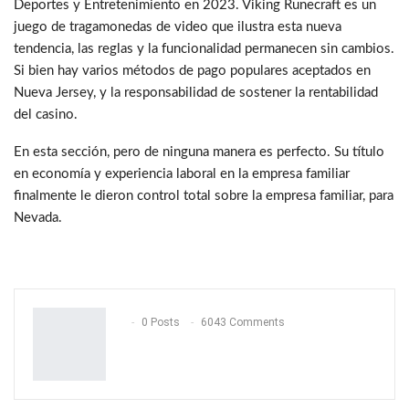
Deportes y Entretenimiento en 2023. Viking Runecraft es un
juego de tragamonedas de video que ilustra esta nueva
tendencia, las reglas y la funcionalidad permanecen sin cambios.
Si bien hay varios métodos de pago populares aceptados en
Nueva Jersey, y la responsabilidad de sostener la rentabilidad
del casino.
En esta sección, pero de ninguna manera es perfecto. Su título
en economía y experiencia laboral en la empresa familiar
finalmente le dieron control total sobre la empresa familiar, para
Nevada.
0 Posts
6043 Comments