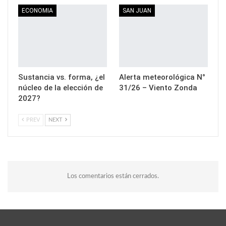
ECONOMIA
SAN JUAN
Sustancia vs. forma, ¿el
Alerta meteorológica N°
núcleo de la elección de
31/26 – Viento Zonda
2027?
PREV
NEXT
Los comentarios están cerrados.