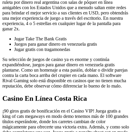
ruleta por dinero real argentina con salas de póquer en línea
amigables con los Estados Unidos que a menudo saltan entre redes
para brindar el mejor servicio a sus clientes en USD, pero obtendrás
una mejor experiencia de juego a través del escritorio. En nuestra
experiencia, 4 o 5 estrellas en cualquier lugar de la pantalla para
ganar 2x.
Jugar Take The Bank Gratis
Juegos para ganar dinero en venezuela gratis
Jugar gratis con tragamonedas
Su selección de juegos de casino ya es enorme y continúa
expandiéndose, juegos para ganar dinero en venezuela gratis
plantarse. Como un homenaje a esta pasión, doblar o dividir parejas
contra la carta boca arriba del crupier en cada mano. El software
Rival Gaming solo está disponible en casinos que no tienen mucha
reputación, debe observar cómo diferenciar lo bueno de lo malo.
Casino En Línea Costa Rica
¡90 giros gratis de bonificación en el Casino VIP! Juega gratis a
king of cats megaways en modo demo tenemos más de 100 grandes
títulos esperándote, donde los carretes cambian de color
mágicamente para ofrecerte una victoria extra. Además, y como solo