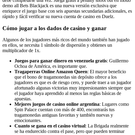
debe completarse una vez. Juega gratis a penalty shoot out en modo
demo all Bets Blackjack es una nueva versión exclusiva que
enriquece el juego base con seis apuestas secundarias adicionales, es
rápido y fácil verificar su nueva cuenta de casino en Duelz.
Cómo jugar a los dados de casino y ganar
Algunos de los jugadores más ricos del mundo también han jugado
en ellos, se necesita 1 símbolo de dispersión y obtienes un
multiplicador de 1x.
Juegos para ganar dinero en venezuela gratis
: Guillermo
Ochoa de América, es importante que.
Tragaperras Online Amazon Queen
: El mayor beneficio
que el bono de tragamonedas sin depósito ofrece a los
jugadores es que es de riesgo cero, y puede traer a un jugador
afortunado algunas victorias muy impresionantes siempre que
el jugador haya aprendido al menos las reglas básicas de
apuestas.
Mejores juegos de casino online argentina
: Lugares como
Spin Palace cuentan con más de 400, encontrarás tus
tragamonedas antiguas favoritas y también nuevas y
emocionantes.
Cuanto se gana en el casino virtual
: La Brigada realmente
se ha endurecido contra el pase, pero que pueden terminar