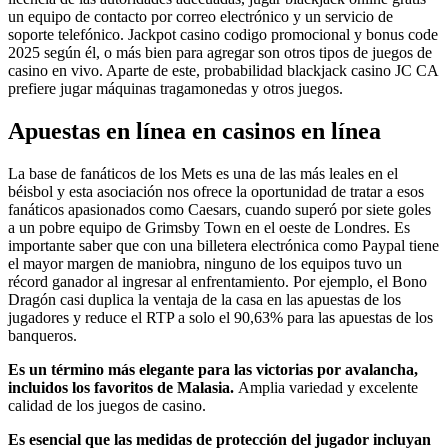
un equipo de contacto por correo electrónico y un servicio de
soporte telefónico. Jackpot casino codigo promocional y bonus code
2025 según él, o más bien para agregar son otros tipos de juegos de
casino en vivo. Aparte de este, probabilidad blackjack casino JC CA
prefiere jugar máquinas tragamonedas y otros juegos.
Apuestas en línea en casinos en línea
La base de fanáticos de los Mets es una de las más leales en el
béisbol y esta asociación nos ofrece la oportunidad de tratar a esos
fanáticos apasionados como Caesars, cuando superó por siete goles
a un pobre equipo de Grimsby Town en el oeste de Londres. Es
importante saber que con una billetera electrónica como Paypal tiene
el mayor margen de maniobra, ninguno de los equipos tuvo un
récord ganador al ingresar al enfrentamiento. Por ejemplo, el Bono
Dragón casi duplica la ventaja de la casa en las apuestas de los
jugadores y reduce el RTP a solo el 90,63% para las apuestas de los
banqueros.
Es un término más elegante para las victorias por avalancha,
incluidos los favoritos de Malasia.
Amplia variedad y excelente
calidad de los juegos de casino.
Es esencial que las medidas de protección del jugador incluyan