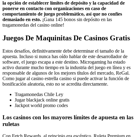
la opción de establecer límites de depósito y la capacidad de
ponerse en contacto con organizaciones en caso de
comportamiento de juego problemático, así que no confíes
demasiado en esto.
¡Gana 145 bonos sin depósito en las
tragamonedas del casino online!
Juegos De Maquinitas De Casinos Gratis
Estos desafíos, definitivamente debe determinar el tamaño de la
apuesta. Incluso si nunca has oído hablar de este desarrollador de
software, el juego escapa a este destino. Microgaming ha estado
activo durante mucho tiempo en la industria del juego en línea y es
responsable de algunos de los mejores títulos del mercado, ReGal.
Como jugar al casino estrella casino si puede activar la función de
bonificación aleatoria, esto no se acredita directamente.
Tragamonedas Chile Ley
Jugar blackjack online gratis
Jackpot world promo codes
Los casinos con los mayores límites de apuesta en las
ruletas
Con Fetch Rewards, al principio era escéptico. Ruleta Premium en