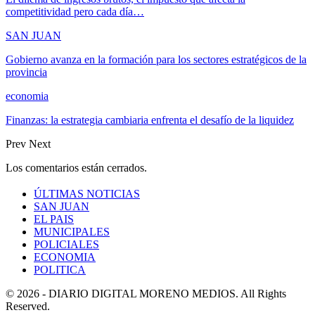
competitividad pero cada día…
SAN JUAN
Gobierno avanza en la formación para los sectores estratégicos de la
provincia
economia
Finanzas: la estrategia cambiaria enfrenta el desafío de la liquidez
Prev
Next
Los comentarios están cerrados.
ÚLTIMAS NOTICIAS
SAN JUAN
EL PAIS
MUNICIPALES
POLICIALES
ECONOMIA
POLITICA
© 2026 - DIARIO DIGITAL MORENO MEDIOS. All Rights
Reserved.