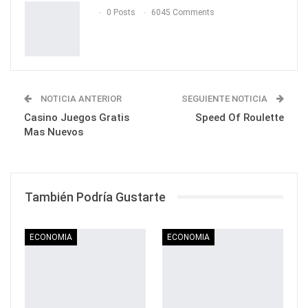
0 Posts
6045 Comments
NOTICIA ANTERIOR
SEGUIENTE NOTICIA
Casino Juegos Gratis
Speed Of Roulette
Mas Nuevos
También Podría Gustarte
ECONOMIA
ECONOMIA