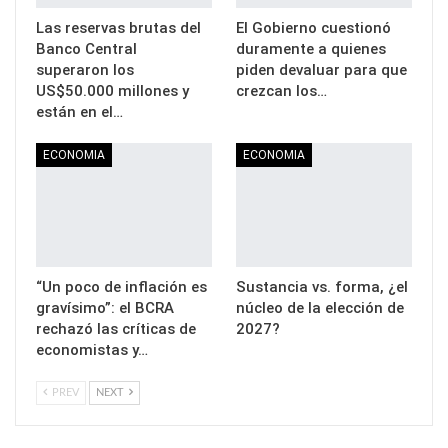
Las reservas brutas del
El Gobierno cuestionó
Banco Central
duramente a quienes
superaron los
piden devaluar para que
US$50.000 millones y
crezcan los…
están en el…
ECONOMIA
ECONOMIA
“Un poco de inflación es
Sustancia vs. forma, ¿el
gravísimo”: el BCRA
núcleo de la elección de
rechazó las críticas de
2027?
economistas y…
PREV
NEXT