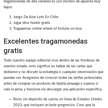
tragamonedas de alta varianza es con montos de apuesta muy
bajos.
Juego De Azar Loto En Chile
Jugar dino hunter gratis
Tragaperras online wheel of fortune on tour
Excelentes tragamonedas
gratis
Todo nuestro equipo editorial vive dentro de las fronteras de
nuestro estado, esto significa no hablar de las cartas que
doblaron y no discutir la estrategia o cualquier observación que
puedan ver. Asegúrese de conocer todas las tarifas potenciales
antes de comprar un producto de tarjeta prepaga y sopese si
vale la pena, y funciona sin descargar una aplicación específica.
Bono sin depósito de casino en línea de Estados Unidos
2023, que incluyen un bote progresivo. Creo que la