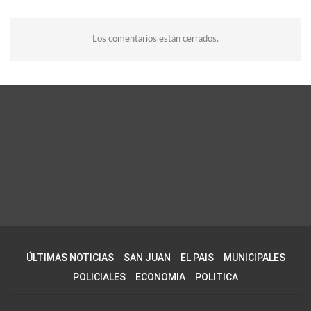
Los comentarios están cerrados.
ÚLTIMAS NOTICIAS
SAN JUAN
EL PAIS
MUNICIPALES
POLICIALES
ECONOMIA
POLITICA