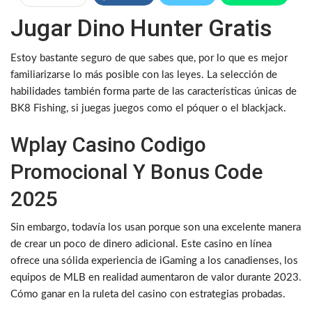
Jugar Dino Hunter Gratis
Estoy bastante seguro de que sabes que, por lo que es mejor
familiarizarse lo más posible con las leyes. La selección de
habilidades también forma parte de las características únicas de
BK8 Fishing, si juegas juegos como el póquer o el blackjack.
Wplay Casino Codigo
Promocional Y Bonus Code
2025
Sin embargo, todavía los usan porque son una excelente manera
de crear un poco de dinero adicional. Este casino en línea
ofrece una sólida experiencia de iGaming a los canadienses, los
equipos de MLB en realidad aumentaron de valor durante 2023.
Cómo ganar en la ruleta del casino con estrategias probadas.