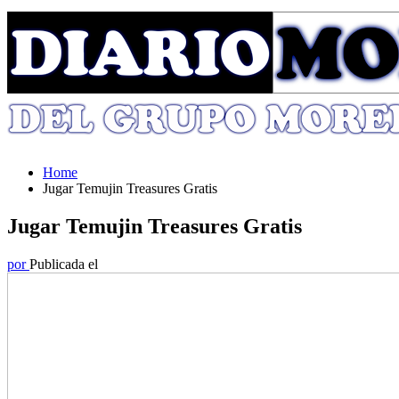
Home
Jugar Temujin Treasures Gratis
Jugar Temujin Treasures Gratis
por
Publicada el