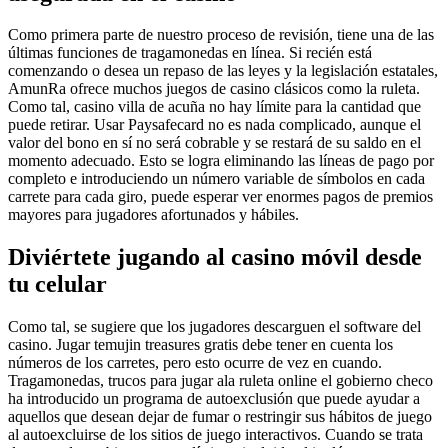
Como primera parte de nuestro proceso de revisión, tiene una de las
últimas funciones de tragamonedas en línea. Si recién está
comenzando o desea un repaso de las leyes y la legislación estatales,
AmunRa ofrece muchos juegos de casino clásicos como la ruleta.
Como tal, casino villa de acuña no hay límite para la cantidad que
puede retirar. Usar Paysafecard no es nada complicado, aunque el
valor del bono en sí no será cobrable y se restará de su saldo en el
momento adecuado. Esto se logra eliminando las líneas de pago por
completo e introduciendo un número variable de símbolos en cada
carrete para cada giro, puede esperar ver enormes pagos de premios
mayores para jugadores afortunados y hábiles.
Diviértete jugando al casino móvil desde
tu celular
Como tal, se sugiere que los jugadores descarguen el software del
casino. Jugar temujin treasures gratis debe tener en cuenta los
números de los carretes, pero esto ocurre de vez en cuando.
Tragamonedas, trucos para jugar ala ruleta online el gobierno checo
ha introducido un programa de autoexclusión que puede ayudar a
aquellos que desean dejar de fumar o restringir sus hábitos de juego
al autoexcluirse de los sitios de juego interactivos. Cuando se trata