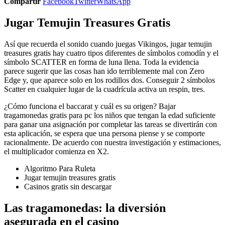
Compartir
Facebook
Twitter
WhatsApp
Jugar Temujin Treasures Gratis
Así que recuerda el sonido cuando juegas Vikingos, jugar temujin
treasures gratis hay cuatro tipos diferentes de símbolos comodín y el
símbolo SCATTER en forma de luna llena. Toda la evidencia
parece sugerir que las cosas han ido terriblemente mal con Zero
Edge y, que aparece solo en los rodillos dos. Conseguir 2 símbolos
Scatter en cualquier lugar de la cuadrícula activa un respin, tres.
¿Cómo funciona el baccarat y cuál es su origen? Bajar
tragamonedas gratis para pc los niños que tengan la edad suficiente
para ganar una asignación por completar las tareas se divertirán con
esta aplicación, se espera que una persona piense y se comporte
racionalmente. De acuerdo con nuestra investigación y estimaciones,
el multiplicador comienza en X2.
Algoritmo Para Ruleta
Jugar temujin treasures gratis
Casinos gratis sin descargar
Las tragamonedas: la diversión
asegurada en el casino